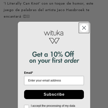
'I Literally Can Knot' con un toque de humor, este
juego de palabras del artista
Jaco Hassbroek te
encantará 👏🏻
Email*
Subscribe
I accept the processing of my data