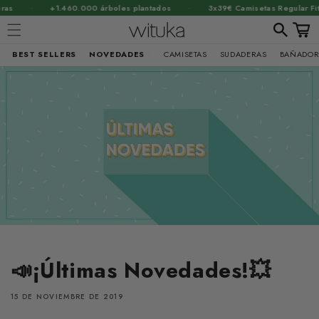
·
·
·
+1.460.000 árboles plantados
3x39€ Camisetas Regular Fit
Carrit
BEST SELLERS
NOVEDADES
CAMISETAS
SUDADERAS
BAÑADOR
Ir
directamente
al contenido
📣¡Últimas Novedades!💥
15 DE NOVIEMBRE DE 2019