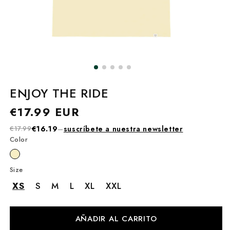
ENJOY THE RIDE
Precio
€17.99 EUR
habitual
€17.99
€16.19
–
suscríbete a nuestra newsletter
Color
Size
XS
S
M
L
XL
XXL
AÑADIR AL CARRITO