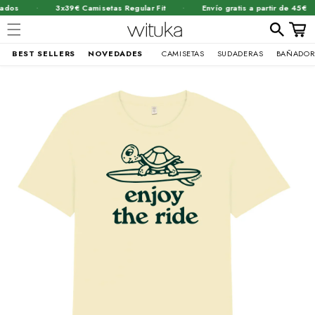
·
·
dos
3x39€ Camisetas Regular Fit
Envío gratis a partir de 45€
Carrit
BEST SELLERS
NOVEDADES
CAMISETAS
SUDADERAS
BAÑADOR
Ir
brir
directamente
al contenido
lemento
ultimedia
n
na
entana
odal