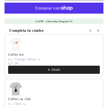
3x39€ · Camisetas Regular Fit
Completa tu combo
Use the Previous and Next buttons to navigate through product
Coffee Art
xs / Vintage White
€17,99
Añadir
Coffee cat club
xs / Opal