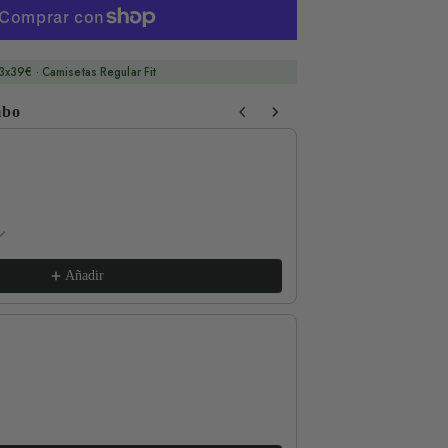
3x39€ · Camisetas Regular Fit
mbo
 Next buttons to navigate through product recommendations, or sc
Respect The Locals
xs / White
€17,99
Añadir
Good for the Soul
l / Lava Grey
€17,99