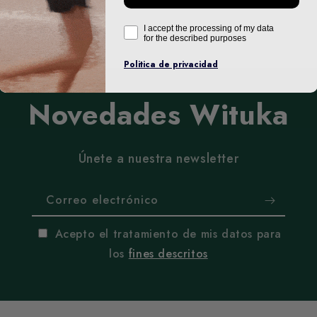
I accept the processing of my data
for the described purposes
Politica de privacidad
Novedades Wituka
Únete a nuestra newsletter
Correo electrónico
Acepto el tratamiento de mis datos para
los
fines descritos