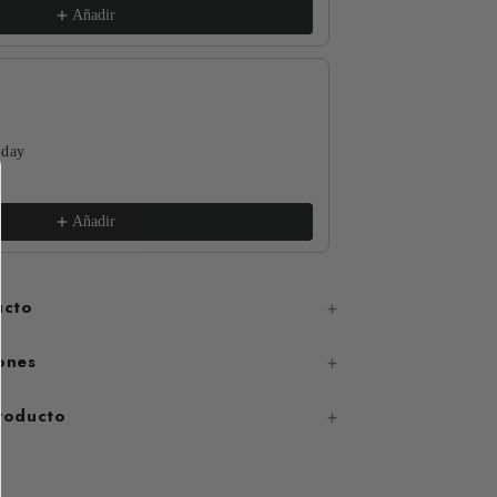
Añadir
 day
The Funguys
xs / White
€17,99
Añadir
ucto
ones
producto