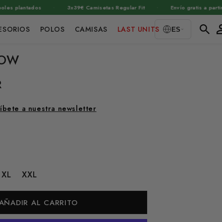
·
·
 plantados
3x39€ Camisetas Regular Fit
Envío gratis a partir de
Ini
ESORIOS
POLOS
CAMISAS
LAST UNITS
ES
ses
LOW
R
íbete a nuestra newsletter
XL
XXL
AÑADIR AL CARRITO