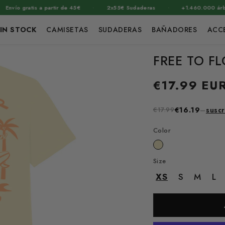
·
·
ío gratis a partir de 45€
2x55€ Sudaderas
+1.460.000 árboles
IN STOCK
CAMISETAS
SUDADERAS
BAÑADORES
ACC
FREE TO F
Precio
€17.99 EU
habitual
€17.99
€16.19
–
suscr
Color
Size
XS
S
M
L