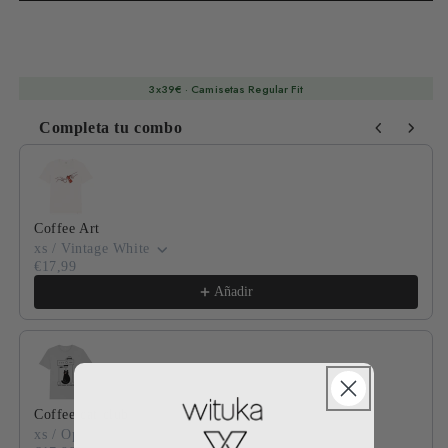
3x39€ · Camisetas Regular Fit
Completa tu combo
Use the Previous and Next buttons to navigate through product
Coffee Art
xs / Vintage White
€17,99
Añadir
Coffee cat club
xs / Opal