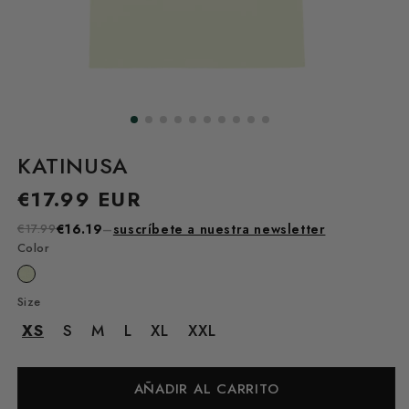
KATINUSA
Precio
€17.99 EUR
habitual
€17.99
€16.19
–
suscríbete a nuestra newsletter
Color
Size
XS
S
M
L
XL
XXL
AÑADIR AL CARRITO