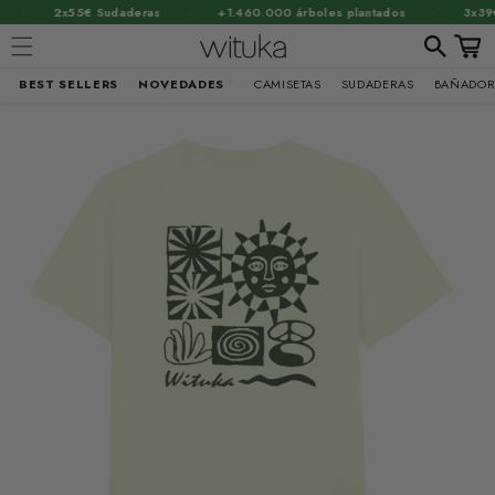
·
·
·
2x55€ Sudaderas
+1.460.000 árboles plantados
3x39€ C
Carrit
BEST SELLERS
NOVEDADES
CAMISETAS
SUDADERAS
BAÑADOR
Ir
brir
directamente
al contenido
lemento
ultimedia
n
na
entana
odal