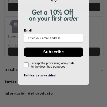
€17,99
Añadir
Email*
Have a fucking nice day
xs / Lava Grey
€17,99
Añadir
Subscribe
I accept the processing of my data
for the described purposes
Detalles del producto
Politica de privacidad
Envíos y Devoluciones
Información del producto