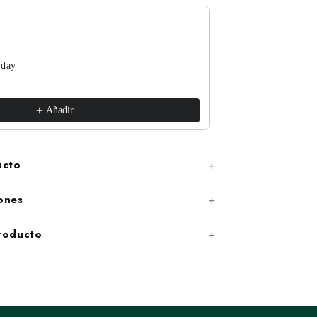
 day
The Funguys
xs / White
€17,99
Añadir
ucto
ones
producto