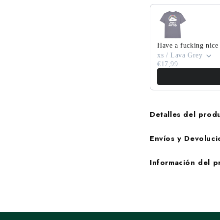
Have a fucking nice
xs / Lava Grey
€17,99
Detalles del prod
Envíos y Devoluci
Información del 