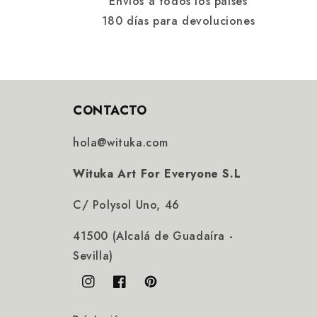
Envíos a todos los países
180 días para devoluciones
CONTACTO
hola@wituka.com
Wituka Art For Everyone S.L
C/ Polysol Uno, 46
41500 (Alcalá de Guadaíra -
Sevilla)
Instagram
Facebook
Pinterest