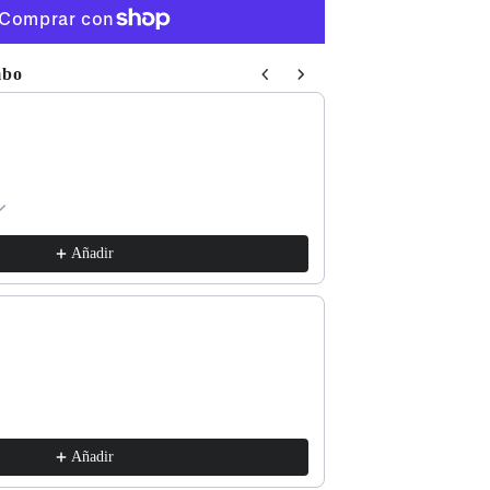
mbo
 Next buttons to navigate through product recommendations, or sc
Respect The Locals
xs / White
€17,99
Añadir
Good for the Soul
l / Lava Grey
€17,99
Añadir