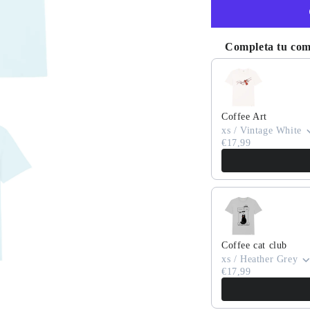
Completa tu co
Use the Previous and
Coffee Art
xs / Vintage White
€17,99
Coffee cat club
xs / Heather Grey
€17,99