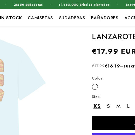
·
·
2x55€ Sudaderas
+1.460.000 árboles plantados
3x39€ Cami
IN STOCK
CAMISETAS
SUDADERAS
BAÑADORES
ACC
LANZAROT
Precio
€17.99 EU
habitual
€17.99
€16.19
–
suscr
Color
Size
XS
S
M
L