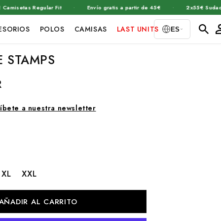
·
·
setas Regular Fit
Envío gratis a partir de 45€
2x55€ Sudaderas
Ini
ESORIOS
POLOS
CAMISAS
LAST UNITS
ES
ses
E STAMPS
R
íbete a nuestra newsletter
XL
XXL
AÑADIR AL CARRITO