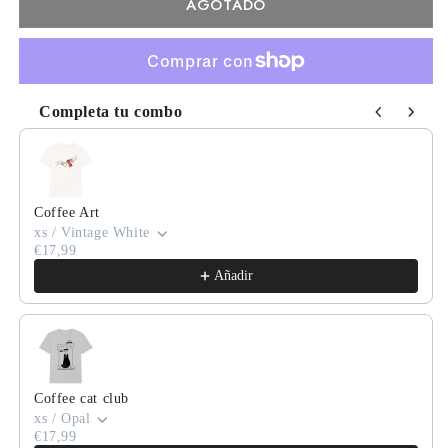
AGOTADO
Completa tu combo
Use the Previous and Next buttons to navigate through product
Coffee Art
xs / Vintage White
€17,99
Añadir
Coffee cat club
xs / Opal
€17,99