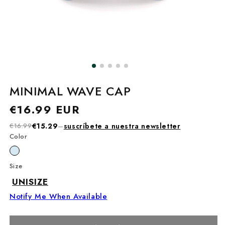
MINIMAL WAVE CAP
Precio
€16.99 EUR
habitual
€16.99
€15.29
–
suscríbete a nuestra newsletter
Color
Size
UNISIZE
Notify Me When Available