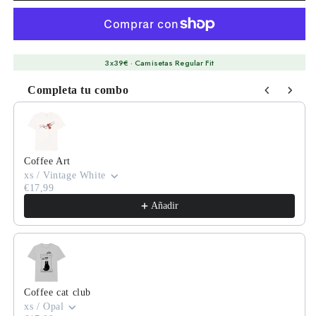
3x39€ · Camisetas Regular Fit
Completa tu combo
Use the Previous and Next buttons to navigate through product
Coffee Art
xs / Vintage White
€17,99
Añadir
Coffee cat club
xs / Opal