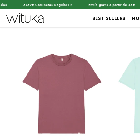
·
·
·
3x39€ Camisetas Regular Fit
Envío gratis a partir de 45€
BEST SELLERS
NO
Ir
directamente
al contenido