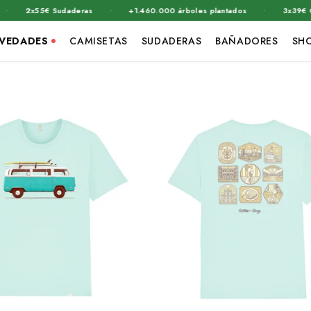
·
·
2x55€ Sudaderas
+1.460.000 árboles plantados
3x39€ Camise
VEDADES
CAMISETAS
SUDADERAS
BAÑADORES
SH