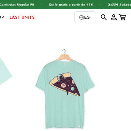
·
·
tas Regular Fit
Envío gratis a partir de 45€
2x55€ Sudaderas
Iniciar
Carrito
OP
LAST UNITS
ES
sesión