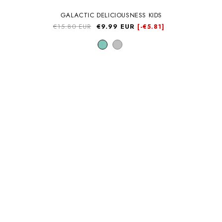
GALACTIC DELICIOUSNESS KIDS
Precio
€15.80 EUR
Precio
€9.99 EUR
[-
€5.81]
habitual
de
oferta