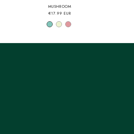
MUSHROOM
Precio
€17.99 EUR
habitual