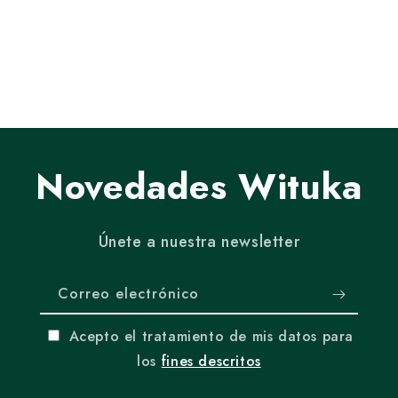
Email*
Novedades Wituka
Subscribe
Únete a nuestra newsletter
I accept the processing of my data
for the described purposes
Correo electrónico
Politica de privacidad
Acepto el tratamiento de mis datos para
los
fines descritos