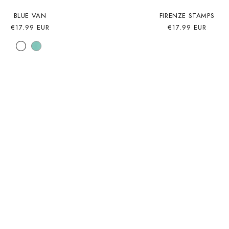
BLUE VAN
FIRENZE STAMPS
Precio
€17.99 EUR
Precio
€17.99 EUR
habitual
habitual