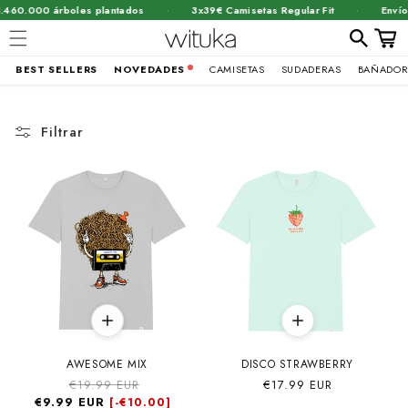
·
·
460.000 árboles plantados
3x39€ Camisetas Regular Fit
Envío g
Carrit
BEST SELLERS
NOVEDADES
CAMISETAS
SUDADERAS
BAÑADOR
Ir
directamente
al contenido
Filtrar
AWESOME MIX
DISCO STRAWBERRY
Precio
€19.99 EUR
Precio
Precio
€17.99 EUR
€9.99 EUR
habitual
de
habitual
[-
€10.00]