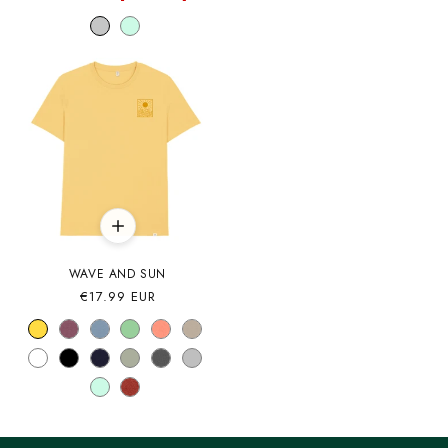
oferta
WAVE AND SUN
Precio
€17.99 EUR
habitual