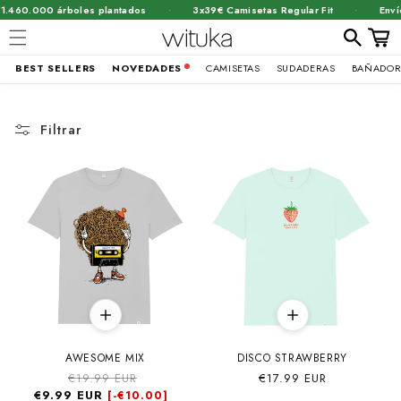
·
·
.460.000 árboles plantados
3x39€ Camisetas Regular Fit
Envío 
Carrit
BEST SELLERS
NOVEDADES
CAMISETAS
SUDADERAS
BAÑADOR
Ir
directamente
al contenido
Filtrar
AWESOME MIX
DISCO STRAWBERRY
Precio
€19.99 EUR
Precio
Precio
€17.99 EUR
€9.99 EUR
habitual
de
habitual
[-
€10.00]