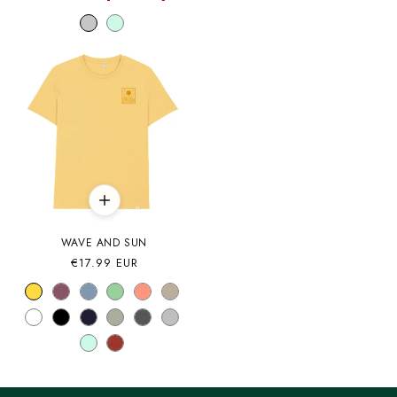
oferta
WAVE AND SUN
Precio
€17.99 EUR
habitual