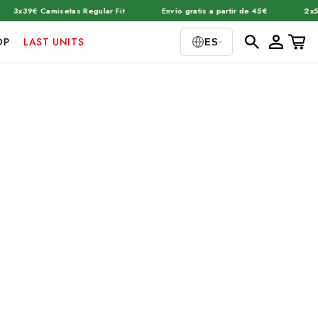
·
·
3x39€ Camisetas Regular Fit
Envío gratis a partir de 45€
2x55€
Iniciar
Carrito
OP
LAST UNITS
ES
sesión