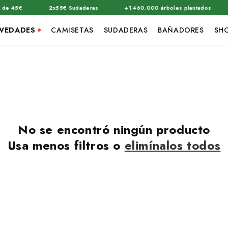
·
·
·
e 45€
2x55€ Sudaderas
+1.460.000 árboles plantados
VEDADES
CAMISETAS
SUDADERAS
BAÑADORES
SH
No se encontró ningún producto
Usa menos filtros o
elimínalos todos