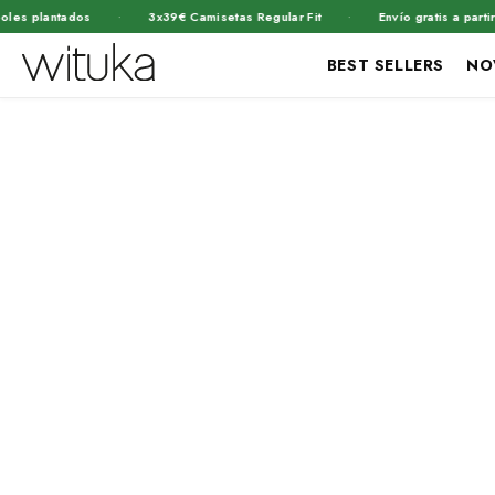
·
·
s plantados
3x39€ Camisetas Regular Fit
Envío gratis a partir d
BEST SELLERS
NO
Ir
directamente
al contenido