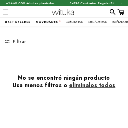
·
·
+1.460.000 árboles plantados
3x39€ Camisetas Regular Fit
Carrit
BEST SELLERS
NOVEDADES
CAMISETAS
SUDADERAS
BAÑADOR
Ir
directamente
al contenido
Filtrar
No se encontró ningún producto
Usa menos filtros o
elimínalos todos