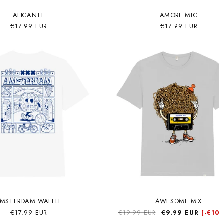
ALICANTE
AMORE MIO
Precio
€17.99 EUR
Precio
€17.99 EUR
habitual
habitual
MSTERDAM WAFFLE
AWESOME MIX
Precio
€17.99 EUR
Precio
€19.99 EUR
Precio
€9.99 EUR
[-
€10