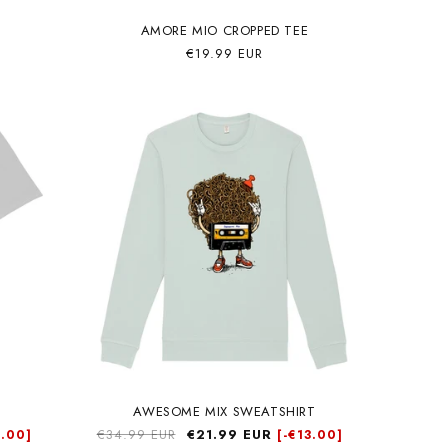
AMORE MIO CROPPED TEE
Precio
€19.99 EUR
habitual
AWESOME MIX SWEATSHIRT
Precio
€34.99 EUR
Precio
€21.99 EUR
.00]
[-
€13.00]