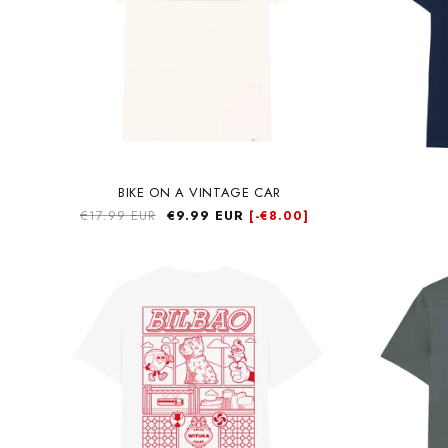
BIKE ON A VINTAGE CAR
Precio
€17.99 EUR
Precio
€9.99 EUR
[-
€8.00]
habitual
de
oferta