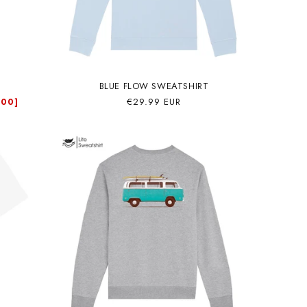
BLUE FLOW SWEATSHIRT
Precio
€29.99 EUR
.00]
habitual