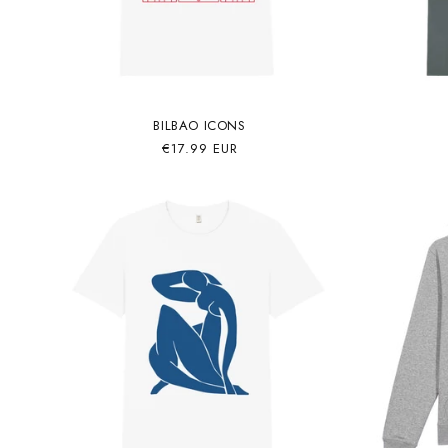
BILBAO ICONS
Precio
€17.99 EUR
habitual