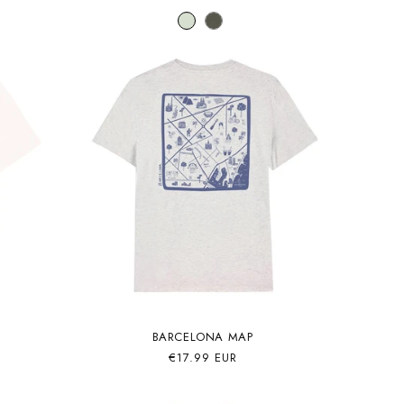
habitual
de
oferta
BARCELONA MAP
Precio
€17.99 EUR
habitual