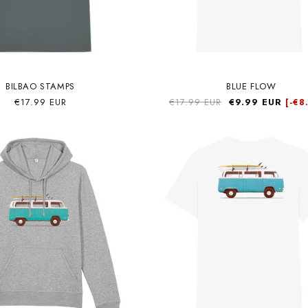
BILBAO STAMPS
BLUE FLOW
Precio
€17.99 EUR
Precio
€17.99 EUR
Precio
€9.99 EUR
[-
€8
habitual
habitual
de
oferta