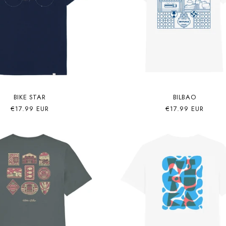
BIKE STAR
BILBAO
Precio
€17.99 EUR
Precio
€17.99 EUR
habitual
habitual