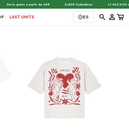
·
·
artir de 45€
2x55€ Sudaderas
+1.460.000 árboles plantados
Iniciar
Carrito
OP
LAST UNITS
ES
sesión