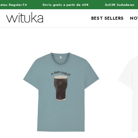
·
·
·
Envío gratis a partir de 45€
2x55€ Sudaderas
+1.460.000 
BEST SELLERS
NO
Ir
directamente
al contenido