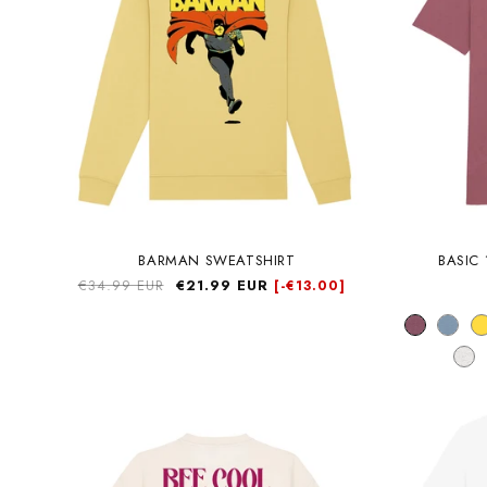
BARMAN SWEATSHIRT
BASIC
Precio
€34.99 EUR
Precio
€21.99 EUR
[-
€13.00]
habitual
de
oferta