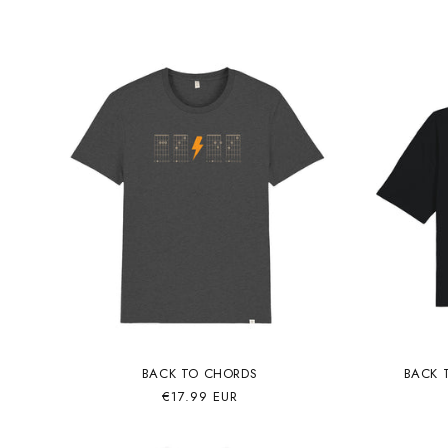
habitual
BACK TO CHORDS
BACK 
Precio
€17.99 EUR
habitual