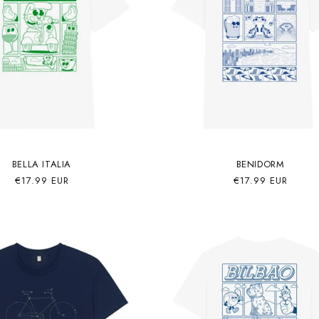
Subscribe
I accept the processing of my data
for the described purposes
Politica de privacidad
BELLA ITALIA
BENIDORM
Precio
€17.99 EUR
Precio
€17.99 EUR
habitual
habitual