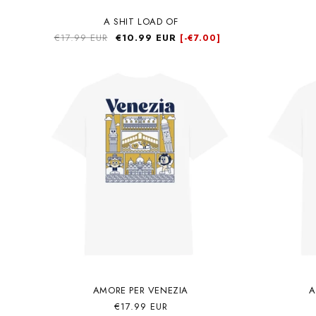
A SHIT LOAD OF
Precio
€17.99 EUR
Precio
€10.99 EUR
[-
€7.00]
habitual
de
oferta
AMORE PER VENEZIA
A
Precio
€17.99 EUR