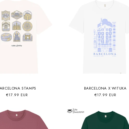
ARCELONA STAMPS
BARCELONA X WITUKA
Precio
€17.99 EUR
Precio
€17.99 EUR
habitual
habitual