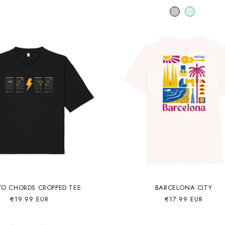
habitual
habitual
de
oferta
TO CHORDS CROPPED TEE
BARCELONA CITY
Precio
€19.99 EUR
Precio
€17.99 EUR
habitual
habitual