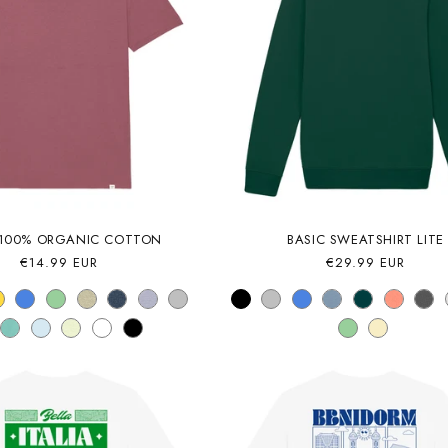
 100% ORGANIC COTTON
BASIC SWEATSHIRT LITE
Precio
€14.99 EUR
Precio
€29.99 EUR
habitual
habitual
Email*