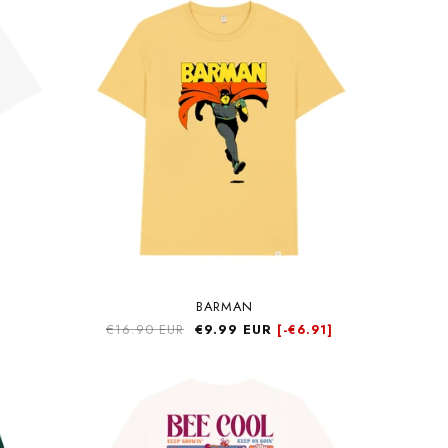
BARMAN
Precio
€16.90 EUR
Precio
€9.99 EUR
[-
€6.91]
habitual
de
oferta