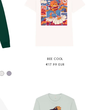
BEE COOL
Precio
€17.99 EUR
habitual