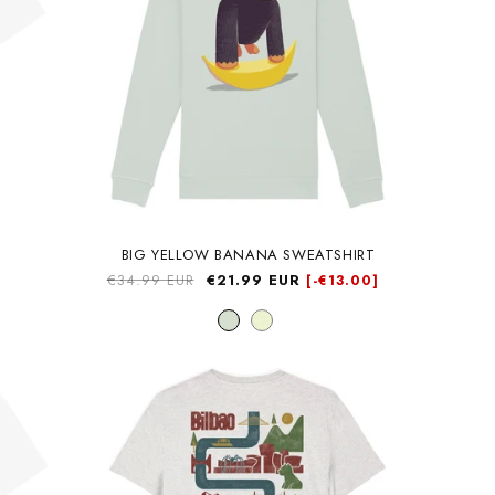
BIG YELLOW BANANA SWEATSHIRT
Precio
€34.99 EUR
Precio
€21.99 EUR
[-
€13.00]
habitual
de
oferta