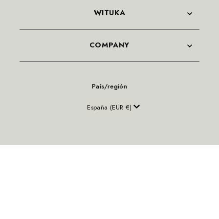
WITUKA
COMPANY
País/región
España (EUR €)