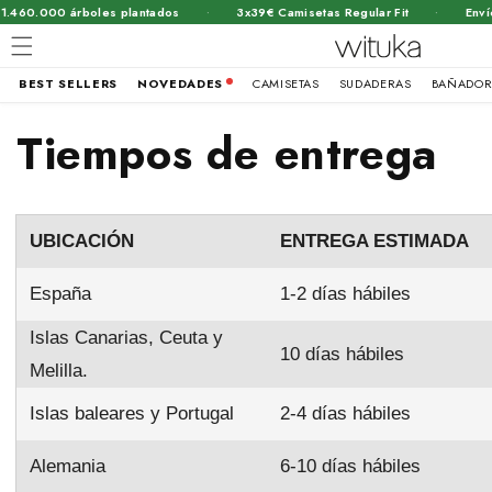
·
·
460.000 árboles plantados
3x39€ Camisetas Regular Fit
Envío 
BEST SELLERS
NOVEDADES
CAMISETAS
SUDADERAS
BAÑADOR
Ir
directamente
Tiempos de entrega
al contenido
UBICACIÓN
ENTREGA ESTIMADA
España
1-2 días hábiles
Islas Canarias, Ceuta y
10 días hábiles
Melilla.
Islas baleares y Portugal
2-4 días hábiles
Alemania
6-10 días hábiles