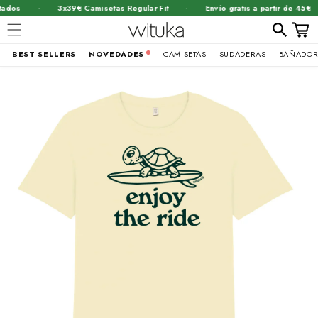
·
·
dos
3x39€ Camisetas Regular Fit
Envío gratis a partir de 45€
Carrit
BEST SELLERS
NOVEDADES
CAMISETAS
SUDADERAS
BAÑADOR
Ir
brir
directamente
al contenido
lemento
ultimedia
n
na
entana
odal