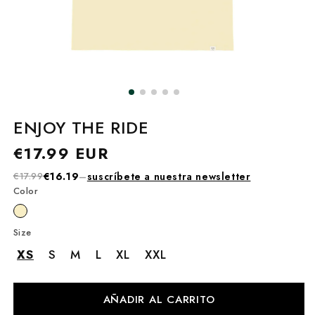
ENJOY THE RIDE
Precio
€17.99 EUR
habitual
€17.99
€16.19
–
suscríbete a nuestra newsletter
Color
Size
XS
S
M
L
XL
XXL
AÑADIR AL CARRITO