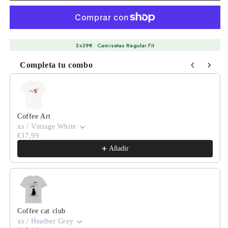
3x39€ · Camisetas Regular Fit
Completa tu combo
Use the Previous and Next buttons to navigate through product
Coffee Art
xs / Vintage White
€17,99
Añadir
Coffee cat club
xs / Heather Grey