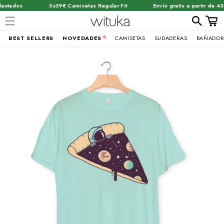
·
·
ntados
3x39€ Camisetas Regular Fit
Envío gratis a partir de 45€
Carrit
BEST SELLERS
NOVEDADES
CAMISETAS
SUDADERAS
BAÑADOR
Ir
brir
directamente
al contenido
lemento
ultimedia
n
na
entana
odal