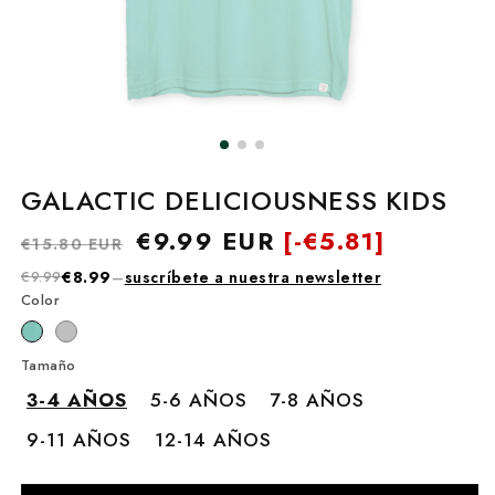
GALACTIC DELICIOUSNESS KIDS
Precio
Precio
€9.99 EUR
[-
€5.81]
€15.80 EUR
habitual
de
€9.99
€8.99
–
suscríbete a nuestra newsletter
oferta
Color
Tamaño
3-4 AÑOS
5-6 AÑOS
7-8 AÑOS
9-11 AÑOS
12-14 AÑOS