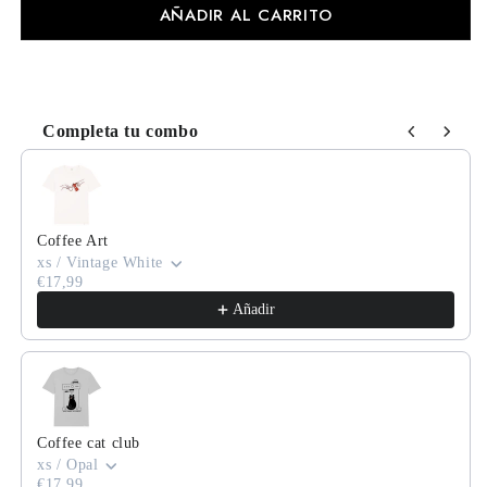
AÑADIR AL CARRITO
Completa tu combo
Use the Previous and Next buttons to navigate through product
Coffee Art
xs / Vintage White
€17,99
Añadir
Coffee cat club
xs / Opal
€17,99