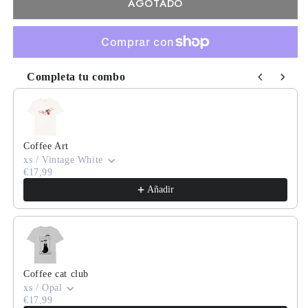
AGOTADO
Completa tu combo
Use the Previous and Next buttons to navigate through product
Coffee Art
xs / Vintage White
€17,99
Añadir
Coffee cat club
xs / Opal
€17,99