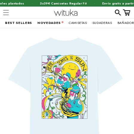
·
·
es plantados
3x39€ Camisetas Regular Fit
Envío gratis a partir 
Carrit
BEST SELLERS
NOVEDADES
CAMISETAS
SUDADERAS
BAÑADOR
Ir
brir
directamente
al contenido
lemento
ultimedia
n
na
entana
odal