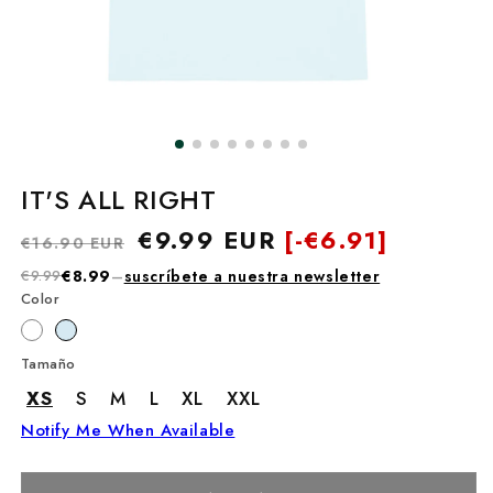
IT'S ALL RIGHT
Precio
Precio
€9.99 EUR
[-
€6.91]
€16.90 EUR
habitual
de
€9.99
€8.99
–
suscríbete a nuestra newsletter
oferta
Color
Tamaño
XS
S
M
L
XL
XXL
Notify Me When Available