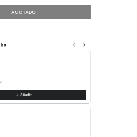
AGOTADO
mbo
 Next buttons to navigate through product recommendations, or sc
Respect The Locals
xs / White
€17,99
Añadir
Good for the Soul