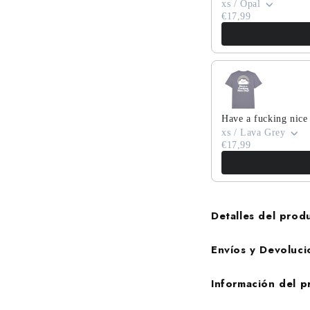
xs / Opal
€17,99
Have a fucking nice
xs / Lava Grey
€17,99
Detalles del prod
Envíos y Devoluci
Información del 