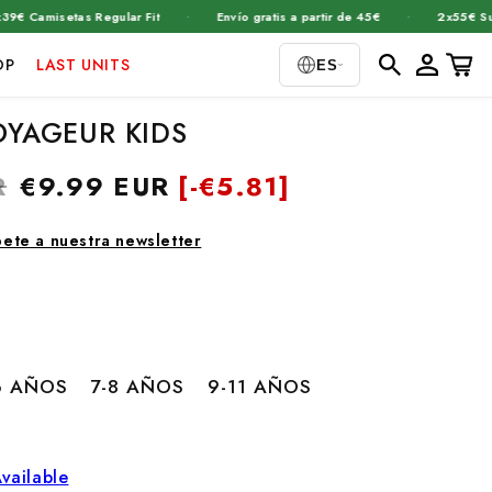
·
·
misetas Regular Fit
Envío gratis a partir de 45€
2x55€ Sudader
Iniciar
Carrito
OP
LAST UNITS
ES
sesión
OYAGEUR KIDS
R
Precio
€9.99 EUR
[-
€5.81]
de
oferta
bete a nuestra newsletter
6 AÑOS
7-8 AÑOS
9-11 AÑOS
vailable