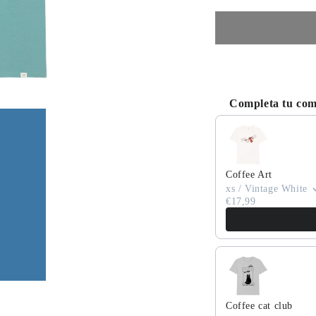
Completa tu co
Use the Previous and
Coffee Art
xs / Vintage White
€17,99
Coffee cat club