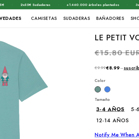
·
·
·
2x55€ Sudaderas
+1.460.000 árboles plantados
3x39€ Ca
VEDADES
CAMISETAS
SUDADERAS
BAÑADORES
SH
LE PETIT V
Precio
€15.80 EU
habitual
€9.99
€8.99
–
suscrí
Color
Tamaño
3-4 AÑOS
5-
12-14 AÑOS
Notify Me When A