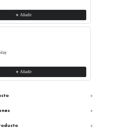
m / Vintage White
€17,99
Añadir
 day
The Funguys
xs / White
€17,99
Añadir
ucto
ones
producto