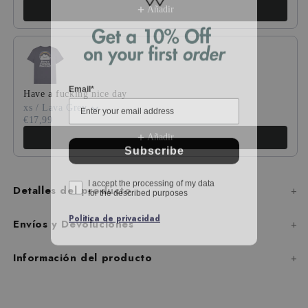
Añadir
Email*
Have a fucking nice day
xs / Lava Grey
€17,99
Añadir
Subscribe
I accept the processing of my data
for the described purposes
Detalles del producto
Politica de privacidad
Envíos y Devoluciones
Información del producto