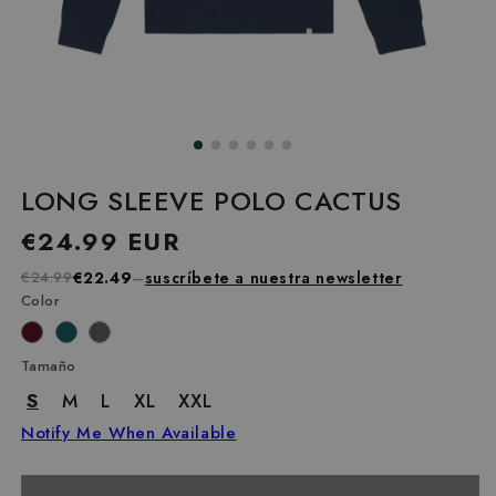
LONG SLEEVE POLO CACTUS
Precio
€24.99 EUR
habitual
€24.99
€22.49
–
suscríbete a nuestra newsletter
Color
Tamaño
S
M
L
XL
XXL
Notify Me When Available