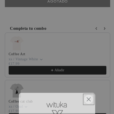
AGOTADO
Completa tu combo
Use the Previous and Next buttons to navigate through product
Coffee Art
xs / Vintage White
€17,99
Añadir
Coffee cat club
xs / Opal
€17,99