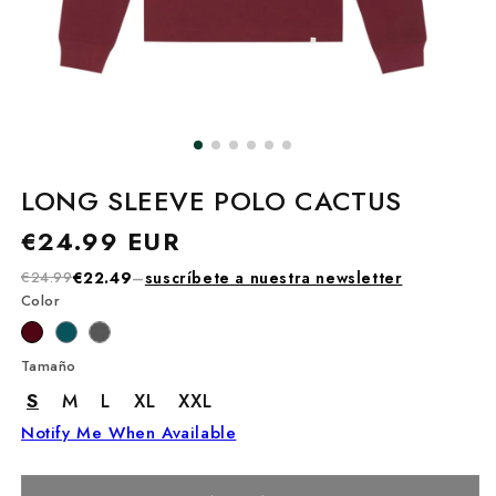
LONG SLEEVE POLO CACTUS
Precio
€24.99 EUR
habitual
€24.99
€22.49
–
suscríbete a nuestra newsletter
Color
Tamaño
S
M
L
XL
XXL
Notify Me When Available