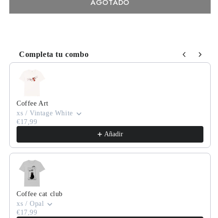
AGOTADO
Completa tu combo
Use the Previous and Next buttons to navigate through product
Coffee Art
xs / Vintage White
€17,99
Añadir
Coffee cat club
xs / Opal
€17,99