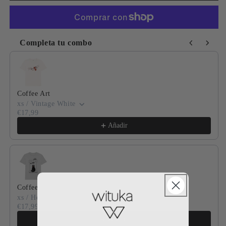
Completa tu combo
Use the Previous and Next buttons to navigate through product
Coffee Art
xs / Vintage White
€17,99
Añadir
Coffee cat club
xs / Heather Grey
€17,99
Añadir