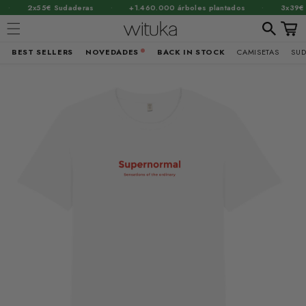
·
·
·
2x55€ Sudaderas
+1.460.000 árboles plantados
3x39€ Ca
Carrit
BEST SELLERS
NOVEDADES
BACK IN STOCK
CAMISETAS
SU
Ir
brir
directamente
al contenido
lemento
ultimedia
n
na
entana
odal