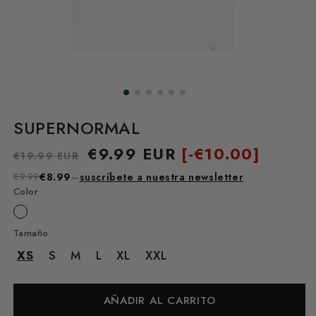
SUPERNORMAL
Precio
Precio
€9.99 EUR
[-
€10.00]
€19.99 EUR
habitual
de
€9.99
€8.99
–
suscríbete a nuestra newsletter
oferta
Color
Tamaño
XS
S
M
L
XL
XXL
AÑADIR AL CARRITO