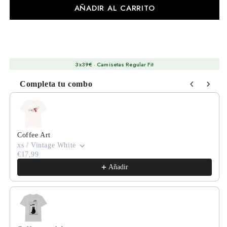
AÑADIR AL CARRITO
3x39€ · Camisetas Regular Fit
Completa tu combo
Use the Previous and Next buttons to navigate through product
Coffee Art
xs / Vintage White
€17,99
Añadir