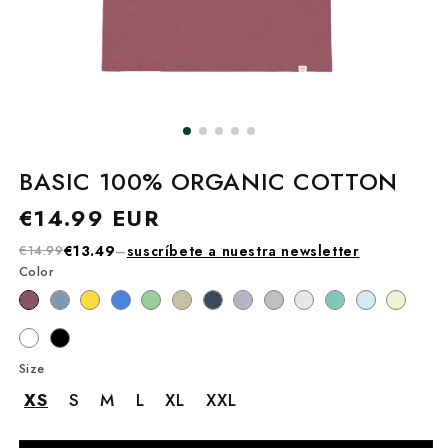
BASIC 100% ORGANIC COTTON
Precio
€14.99 EUR
habitual
€14.99
€13.49
–
suscríbete a nuestra newsletter
Color
Size
XS
S
M
L
XL
XXL