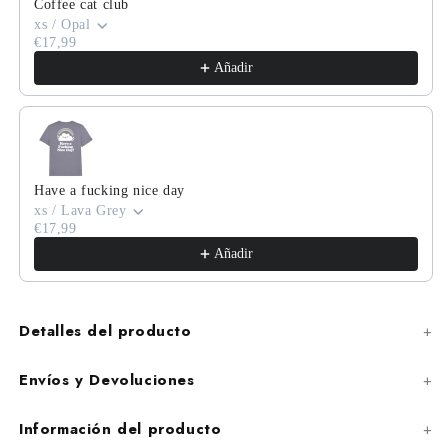
Coffee cat club
xs / Opal
€17,99
Añadir
Have a fucking nice day
xs / Lava Grey
€17,99
Añadir
Detalles del producto
Envíos y Devoluciones
Información del producto