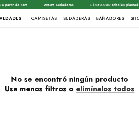
·
·
 partir de 45€
2x55€ Sudaderas
+1.460.000 árboles plantados
VEDADES
CAMISETAS
SUDADERAS
BAÑADORES
SH
No se encontró ningún producto
Usa menos filtros o
elimínalos todos