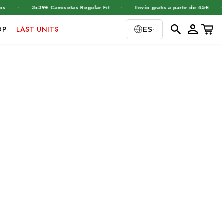
·
·
·
3x39€ Camisetas Regular Fit
Envío gratis a partir de 45€
Iniciar
Carrito
OP
LAST UNITS
ES
sesión