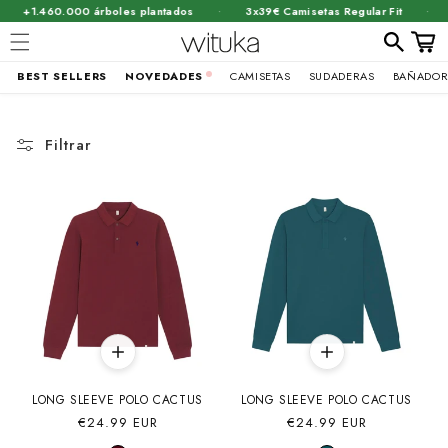
·
·
+1.460.000 árboles plantados
3x39€ Camisetas Regular Fit
Carrit
BEST SELLERS
NOVEDADES
CAMISETAS
SUDADERAS
BAÑADOR
Ir
directamente
al contenido
Filtrar
LONG SLEEVE POLO CACTUS
LONG SLEEVE POLO CACTUS
Precio
€24.99 EUR
Precio
€24.99 EUR
habitual
habitual