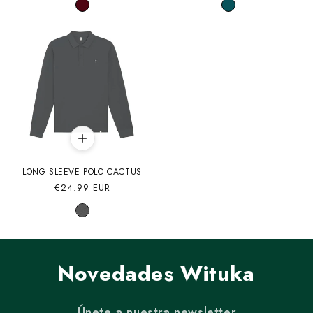
LONG SLEEVE POLO CACTUS
Precio
€24.99 EUR
habitual
Novedades Wituka
Únete a nuestra newsletter