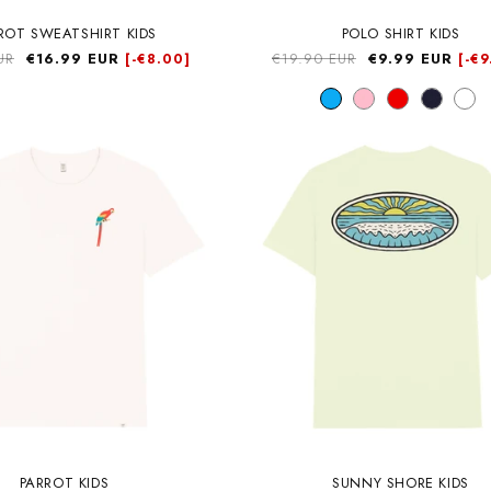
ROT SWEATSHIRT KIDS
POLO SHIRT KIDS
UR
Precio
€16.99 EUR
Precio
€19.90 EUR
Precio
€9.99 EUR
[-
€8.00]
[-
€9
de
habitual
de
oferta
oferta
PARROT KIDS
SUNNY SHORE KIDS