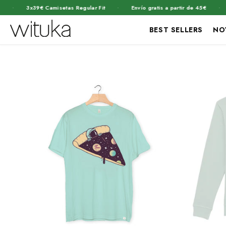
·
·
3x39€ Camisetas Regular Fit
Envío gratis a partir de 45€
2x55
BEST SELLERS
NO
Ir
directamente
al contenido