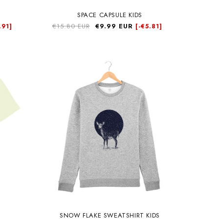
SPACE CAPSULE KIDS
Precio
€15.80 EUR
Precio
€9.99 EUR
.91]
[-
€5.81]
habitual
de
oferta
SNOW FLAKE SWEATSHIRT KIDS