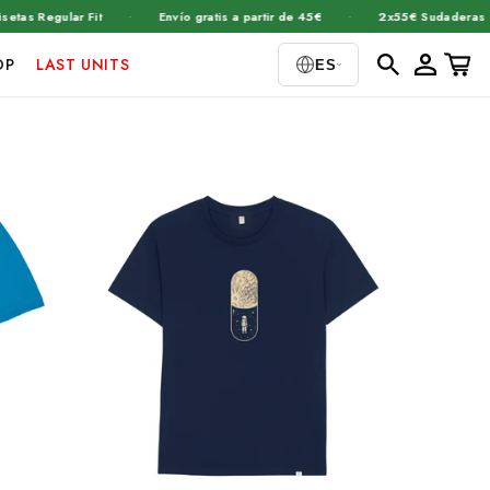
·
·
·
gular Fit
Envío gratis a partir de 45€
2x55€ Sudaderas
Iniciar
Carrito
OP
LAST UNITS
ES
sesión