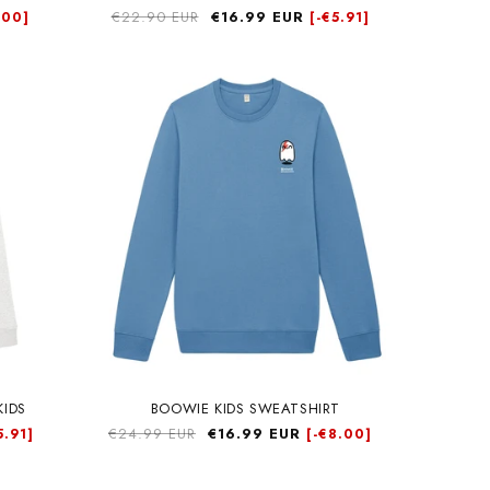
Precio
€22.90 EUR
Precio
€16.99 EUR
.00]
[-
€5.91]
habitual
de
oferta
KIDS
BOOWIE KIDS SWEATSHIRT
Precio
€24.99 EUR
Precio
€16.99 EUR
5.91]
[-
€8.00]
habitual
de
oferta