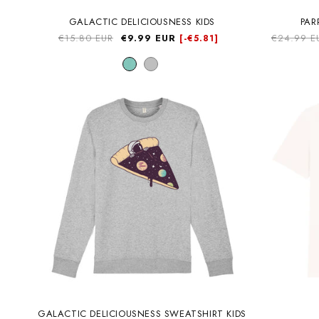
GALACTIC DELICIOUSNESS KIDS
PAR
Precio
€15.80 EUR
Precio
€9.99 EUR
Precio
€24.99 E
[-
€5.81]
habitual
de
habitual
oferta
GALACTIC DELICIOUSNESS SWEATSHIRT KIDS