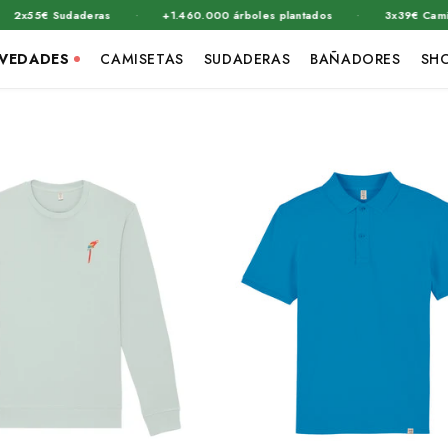
·
·
€ Sudaderas
+1.460.000 árboles plantados
3x39€ Camisetas Re
VEDADES
CAMISETAS
SUDADERAS
BAÑADORES
SH