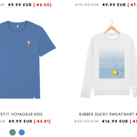
EUR
Precio
€9.99 EUR
Precio
€16.99 EUR
Precio
€9.99 EUR
[-
€6.00]
[-
€7
de
habitual
de
oferta
oferta
Email*
PETIT VOYAGEUR KIDS
RUBBER DUCKY SWEATSHIRT 
EUR
Precio
€9.99 EUR
Precio
€22.90 EUR
Precio
€16.99 EUR
[-
€5.81]
[-
€
de
habitual
de
Subscribe
oferta
oferta