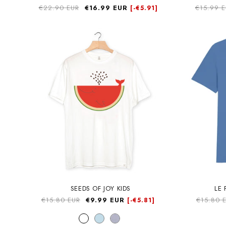
Precio
€22.90 EUR
Precio
€16.99 EUR
Precio
€15.99 
[-
€5.91]
habitual
de
habitual
oferta
SEEDS OF JOY KIDS
LE 
Precio
€15.80 EUR
Precio
€9.99 EUR
Precio
€15.80 
[-
€5.81]
habitual
de
habitual
oferta