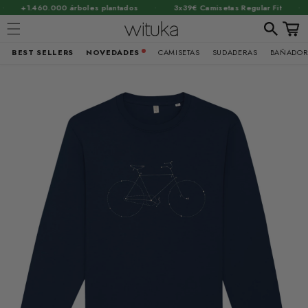
·
·
+1.460.000 árboles plantados
3x39€ Camisetas Regular Fit
Carrit
BEST SELLERS
NOVEDADES
CAMISETAS
SUDADERAS
BAÑADOR
Ir
brir
directamente
al contenido
lemento
ultimedia
n
na
entana
odal