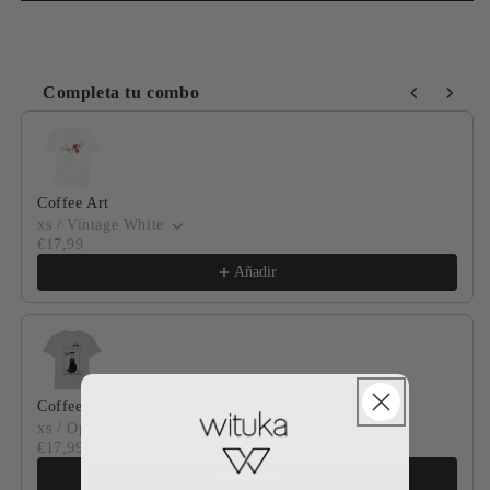
Completa tu combo
Use the Previous and Next buttons to navigate through product
Coffee Art
xs / Vintage White
€17,99
Añadir
Coffee cat club
xs / Opal
€17,99
Añadir