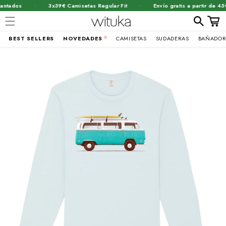
·
·
ntados
3x39€ Camisetas Regular Fit
Envío gratis a partir de 45€
Carrit
BEST SELLERS
NOVEDADES
CAMISETAS
SUDADERAS
BAÑADOR
Ir
brir
directamente
al contenido
lemento
ultimedia
n
na
entana
odal