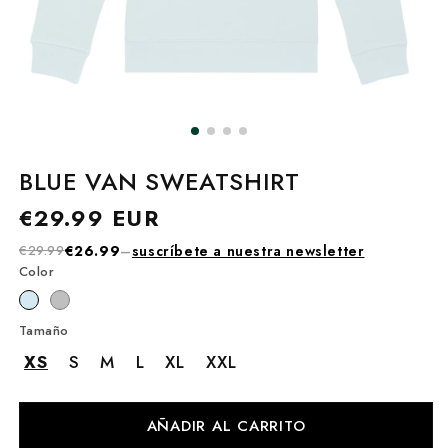
BLUE VAN SWEATSHIRT
Precio
€29.99 EUR
habitual
€29.99
€26.99
–
suscríbete a nuestra newsletter
Color
Tamaño
XS
S
M
L
XL
XXL
AÑADIR AL CARRITO