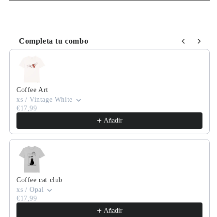
Completa tu combo
Use the Previous and Next buttons to navigate through product
Coffee Art
xs / Vintage White
€17,99
Añadir
Coffee cat club
xs / Opal
€17,99
Añadir