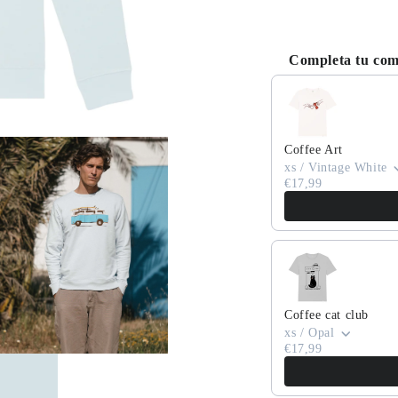
Completa tu co
Use the Previous and
Coffee Art
xs / Vintage White
to
€17,99
edia
a
Coffee cat club
xs / Opal
€17,99