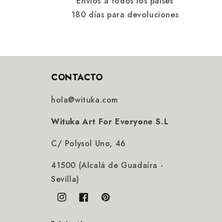
Envíos a todos los países
180 días para devoluciones
CONTACTO
hola@wituka.com
Wituka Art For Everyone S.L
C/ Polysol Uno, 46
41500 (Alcalá de Guadaíra -
Sevilla)
Instagram
Facebook
Pinterest