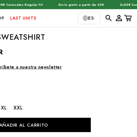
·
·
misetas Regular Fit
Envío gratis a partir de 45€
2x55€ Sudader
Iniciar
Carrito
OP
LAST UNITS
ES
sesión
SWEATSHIRT
R
ríbete a nuestra newsletter
XL
XXL
AÑADIR AL CARRITO