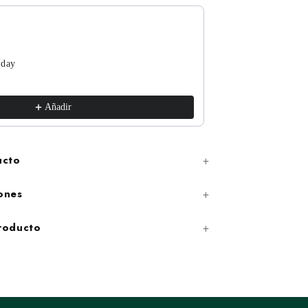
 day
The Funguys
xs / White
€17,99
Añadir
ucto
ones
producto