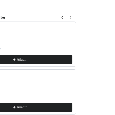
mbo
 Next buttons to navigate through product recommendations, or sc
Respect The Locals
xs / White
€17,99
Añadir
Good for the Soul
m / Vintage White
€17,99
Añadir