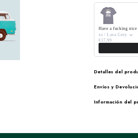
Have a fucking nice
xs / Lava Grey
€17,99
Detalles del prod
Envíos y Devoluci
Información del 