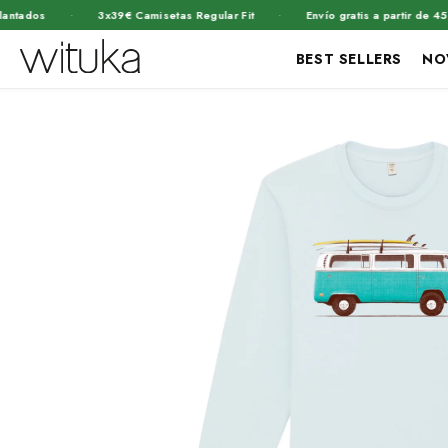
·
·
os
3x39€ Camisetas Regular Fit
Envío gratis a partir de 45€
BEST SELLERS
NO
Ir
Ir
directamente
directamente
Abrir
a la
al contenido
elemento
información
del producto
multimedia
1
en
una
ventana
modal