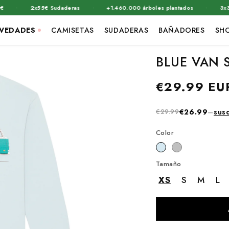
·
·
·
2x55€ Sudaderas
+1.460.000 árboles plantados
3x39€ Ca
VEDADES
CAMISETAS
SUDADERAS
BAÑADORES
SH
BLUE VAN 
Precio
€29.99 EU
habitual
€29.99
€26.99
–
susc
Color
Tamaño
XS
S
M
L