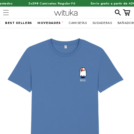
·
·
tados
3x39€ Camisetas Regular Fit
Envío gratis a partir de 45€
Carrit
BEST SELLERS
NOVEDADES
CAMISETAS
SUDADERAS
BAÑADOR
Ir
brir
directamente
al contenido
lemento
ultimedia
n
na
entana
odal