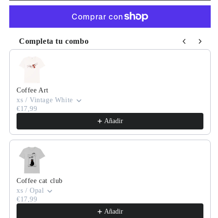
Completa tu combo
Use the Previous and Next buttons to navigate through product
Coffee Art
xs / Vintage White
€17,99
Añadir
Coffee cat club
xs / Opal
€17,99
Añadir