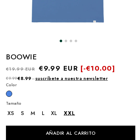
BOOWIE
Precio
Precio
€9.99 EUR
[-
€10.00]
€19.99 EUR
habitual
de
€9.99
€8.99
–
suscríbete a nuestra newsletter
oferta
Color
Tamaño
XS
S
M
L
XL
XXL
AÑADIR AL CARRITO