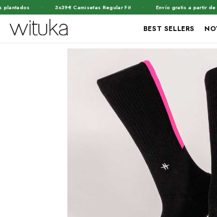
·
·
tados
3x39€ Camisetas Regular Fit
Envío gratis a partir de 45€
BEST SELLERS
NO
Ir
Ir
directamente
directamente
Abrir
a la
al contenido
elemento
información
del producto
multimedia
1
en
una
ventana
modal