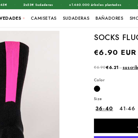
·
·
·
2x55€ Sudaderas
+1.460.000 árboles plantados
3x39€ 
VEDADES
CAMISETAS
SUDADERAS
BAÑADORES
SH
SOCKS FLU
Precio
€6.90 EUR
habitual
€6.90
€6.21
–
suscrí
Color
Size
36-40
41-46