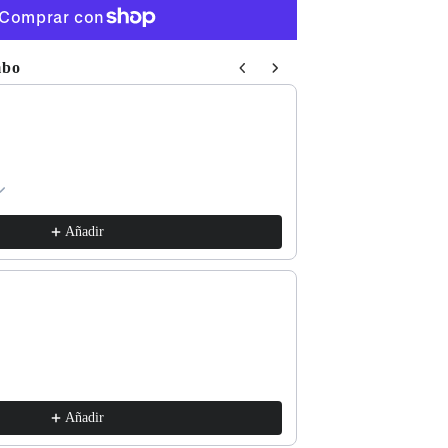
mbo
 Next buttons to navigate through product recommendations, or sc
Respect The Locals
xs / White
€17,99
Añadir
Good for the Soul
m / Vintage White
€17,99
Añadir