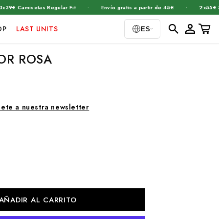
·
·
Camisetas Regular Fit
Envío gratis a partir de 45€
2x55€ Sudad
Iniciar
Carrito
OP
LAST UNITS
ES
sesión
OR ROSA
bete a nuestra newsletter
AÑADIR AL CARRITO