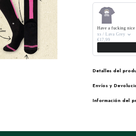
edia
Have a fucking nice
xs / Lava Grey
a
€17,99
Detalles del prod
Envíos y Devoluci
Información del 