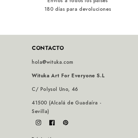
Envíos a todos los países
180 días para devoluciones
CONTACTO
hola@wituka.com
Wituka Art For Everyone S.L
C/ Polysol Uno, 46
41500 (Alcalá de Guadaíra -
Sevilla)
Instagram
Facebook
Pinterest