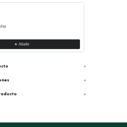
 day
The Funguys
xs / White
€17,99
Añadir
ucto
ones
producto