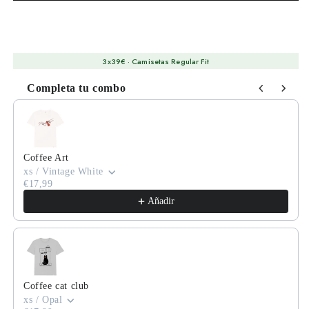
3x39€ · Camisetas Regular Fit
Completa tu combo
Use the Previous and Next buttons to navigate through product
Coffee Art
xs / Vintage White
€17,99
Añadir
Coffee cat club
xs / Opal