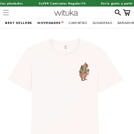
·
·
s plantados
3x39€ Camisetas Regular Fit
Envío gratis a partir d
Carrit
BEST SELLERS
NOVEDADES
CAMISETAS
SUDADERAS
BAÑADOR
Ir
brir
directamente
al contenido
lemento
ultimedia
n
na
entana
odal