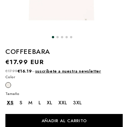
COFFEEBARA
Precio
€17.99 EUR
habitual
€17.99
€16.19
–
suscríbete a nuestra newsletter
Color
Tamaño
XS
S
M
L
XL
XXL
3XL
AÑADIR AL CARRITO