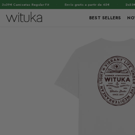
·
·
 Camisetas Regular Fit
Envío gratis a partir de 45€
2x55€ Sudad
BEST SELLERS
NO
Ir
Ir
directamente
directamente
Abrir
a la
al contenido
elemento
información
del producto
multimedia
1
en
una
ventana
modal