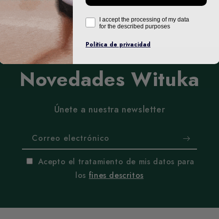
I accept the processing of my data
for the described purposes
Politica de privacidad
Novedades Wituka
Únete a nuestra newsletter
Correo electrónico
Acepto el tratamiento de mis datos para
los
fines descritos