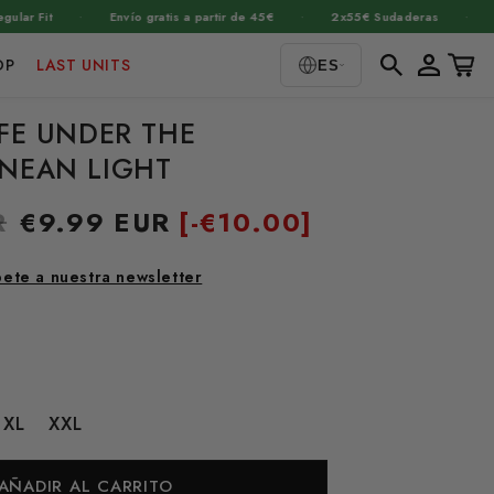
·
·
·
it
Envío gratis a partir de 45€
2x55€ Sudaderas
+1.460
Iniciar
Carrito
OP
LAST UNITS
ES
sesión
IFE UNDER THE
NEAN LIGHT
R
Precio
€9.99 EUR
[-
€10.00]
de
oferta
bete a nuestra newsletter
XL
XXL
AÑADIR AL CARRITO