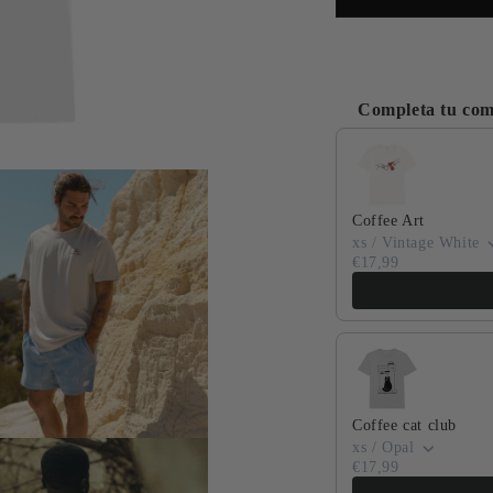
Completa tu co
Use the Previous and
to
Coffee Art
edia
xs / Vintage White
€17,99
a
Coffee cat club
xs / Opal
€17,99
to