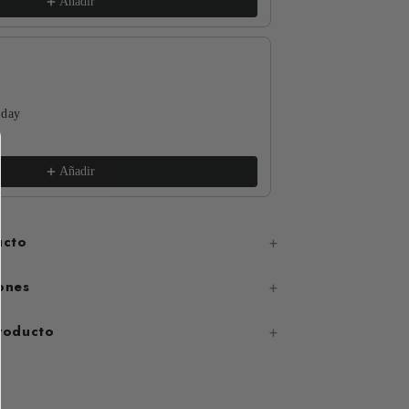
Añadir
 day
The Funguys
xs / White
€17,99
Añadir
ucto
ones
producto