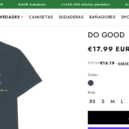
·
·
·
2x55€ Sudaderas
+1.460.000 árboles plantados
3x39€ C
VEDADES
CAMISETAS
SUDADERAS
BAÑADORES
SH
DO GOOD
Precio
€17.99 EU
habitual
€17.99
€16.19
–
suscr
Color
Size
XS
S
M
L