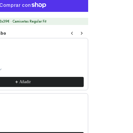
3x39€ · Camisetas Regular Fit
mbo
 Next buttons to navigate through product recommendations, or sc
Respect The Locals
xs / White
€17,99
Añadir
Good for the Soul
l / Lava Grey
€17,99