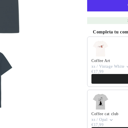
Completa tu co
Use the Previous and
Coffee Art
xs / Vintage White
€17,99
Coffee cat club
xs / Opal
€17,99