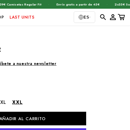
·
·
amisetas Regular Fit
Envío gratis a partir de 45€
2x55€ Sudade
Iniciar
Carrito
OP
LAST UNITS
ES
sesión
R
íbete a nuestra newsletter
XL
XXL
AÑADIR AL CARRITO