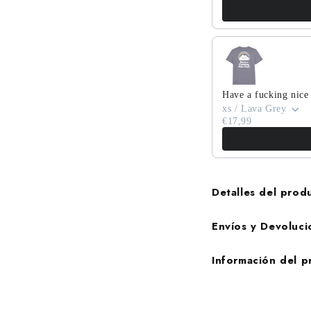
Have a fucking nice
xs / Lava Grey
€17,99
Detalles del prod
Envíos y Devoluci
Información del 