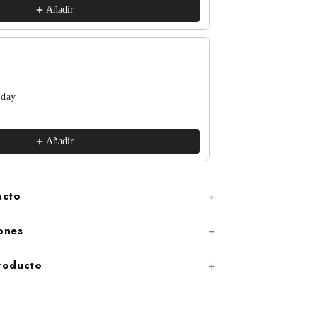
Añadir
 day
The Funguys
xs / White
€17,99
Añadir
ucto
ones
producto