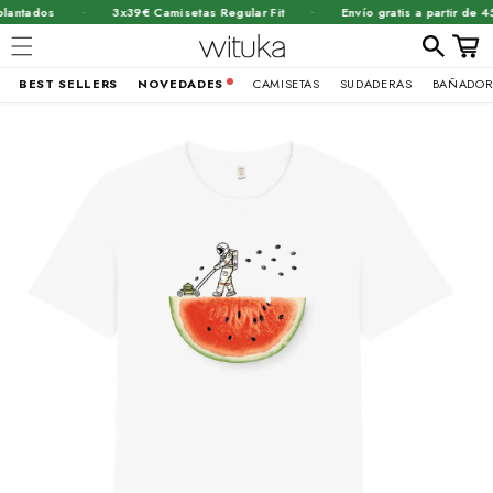
·
·
antados
3x39€ Camisetas Regular Fit
Envío gratis a partir de 45
Carrit
BEST SELLERS
NOVEDADES
CAMISETAS
SUDADERAS
BAÑADOR
Ir
brir
directamente
al contenido
lemento
ultimedia
n
na
entana
odal