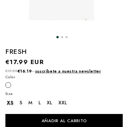
FRESH
Precio
€17.99 EUR
habitual
€17.99
€16.19
–
suscríbete a nuestra newsletter
Color
Size
XS
S
M
L
XL
XXL
AÑADIR AL CARRITO