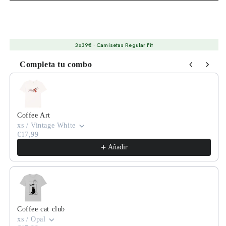
3x39€ · Camisetas Regular Fit
Completa tu combo
Use the Previous and Next buttons to navigate through product
Coffee Art
xs / Vintage White
€17,99
Añadir
Coffee cat club
xs / Opal