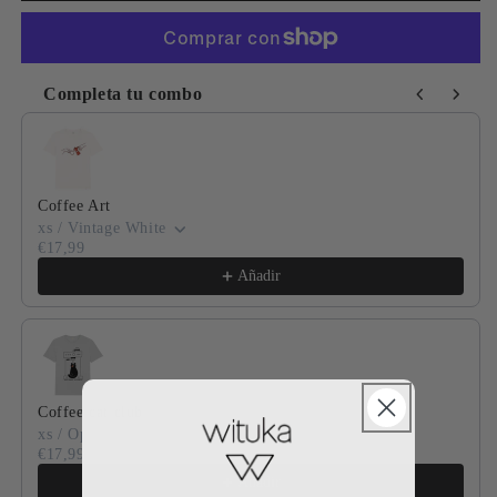
Completa tu combo
Use the Previous and Next buttons to navigate through product
Coffee Art
xs / Vintage White
€17,99
Añadir
Coffee cat club
xs / Opal
€17,99
Añadir