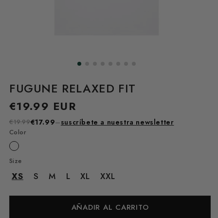
FUGUNE RELAXED FIT
Precio
€19.99 EUR
habitual
€19.99
€17.99
–
suscríbete a nuestra newsletter
Color
Size
XS
S
M
L
XL
XXL
AÑADIR AL CARRITO