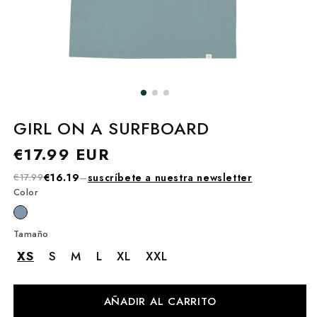
GIRL ON A SURFBOARD
Precio
€17.99 EUR
habitual
€17.99
€16.19
–
suscríbete a nuestra newsletter
Color
Tamaño
XS
S
M
L
XL
XXL
AÑADIR AL CARRITO