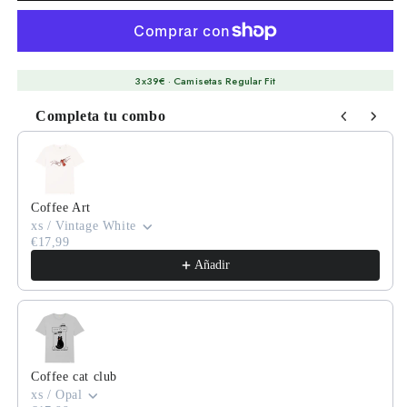
3x39€ · Camisetas Regular Fit
Completa tu combo
Use the Previous and Next buttons to navigate through product
Coffee Art
xs / Vintage White
€17,99
Añadir
Coffee cat club
xs / Opal