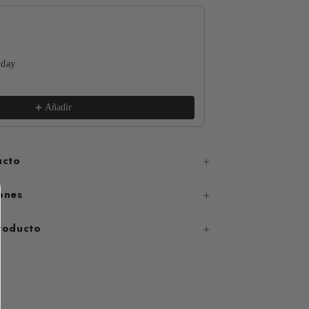
 day
The Funguys
xs / White
€17,99
Añadir
ucto
ones
producto