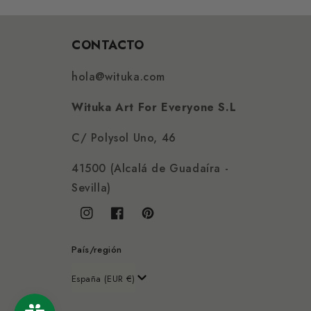
CONTACTO
hola@wituka.com
Wituka Art For Everyone S.L
C/ Polysol Uno, 46
41500 (Alcalá de Guadaíra -
Sevilla)
Instagram
Facebook
Pinterest
País/región
España (EUR €)