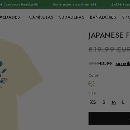
·
·
tas Regular Fit
Envío gratis a partir de 45€
2x55€ Sudaderas
VEDADES
CAMISETAS
SUDADERAS
BAÑADORES
SH
JAPANESE 
Precio
€19.99 EU
habitual
€9.99
€8.99
–
suscrí
Color
Size
XS
S
M
L