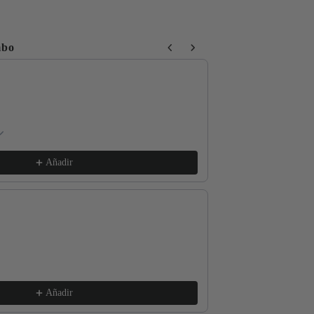
mbo
 Next buttons to navigate through product recommendations, or sc
Respect The Locals
xs / White
€17,99
Añadir
Good for the Soul
m / Vintage White
€17,99
Añadir