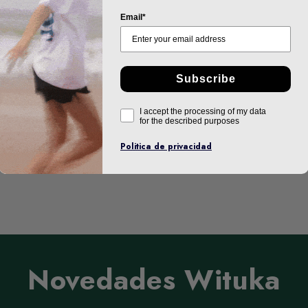
Email*
Subscribe
I accept the processing of my data
for the described purposes
Politica de privacidad
Novedades Wituka