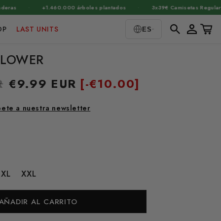
·
·
·
+1.460.000 árboles plantados
3x39€ Camisetas Regular Fit
Iniciar
Carrito
OP
LAST UNITS
ES
sesión
FLOWER
R
Precio
€9.99 EUR
[-
€10.00]
de
oferta
bete a nuestra newsletter
XL
XXL
AÑADIR AL CARRITO