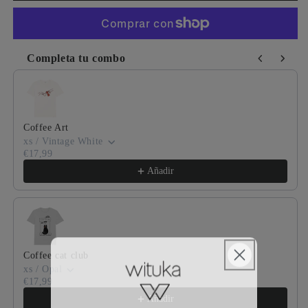
Completa tu combo
Use the Previous and Next buttons to navigate through product
Coffee Art
xs / Vintage White
€17,99
Añadir
Coffee cat club
xs / Opal
€17,99
Añadir