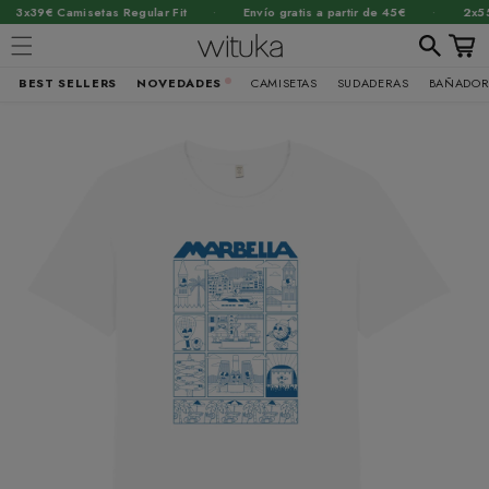
·
·
3x39€ Camisetas Regular Fit
Envío gratis a partir de 45€
2x55€ 
Carrit
BEST SELLERS
NOVEDADES
CAMISETAS
SUDADERAS
BAÑADOR
Ir
brir
directamente
al contenido
lemento
ultimedia
n
na
entana
odal