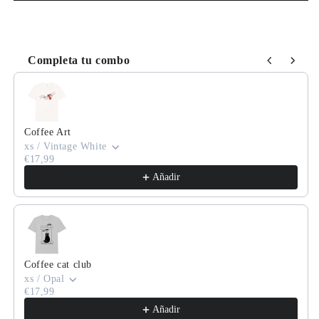
Completa tu combo
Use the Previous and Next buttons to navigate through product
Coffee Art
xs / Vintage White
€17,99
Añadir
Coffee cat club
xs / Opal
€17,99
Añadir