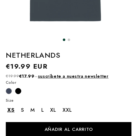
NETHERLANDS
Precio
€19.99 EUR
habitual
€19.99
€17.99
–
suscríbete a nuestra newsletter
Color
Size
XS
S
M
L
XL
XXL
AÑADIR AL CARRITO