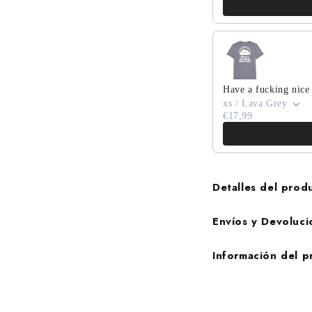
Have a fucking nice
xs / Lava Grey
€17,99
Detalles del prod
Envíos y Devoluci
Información del 