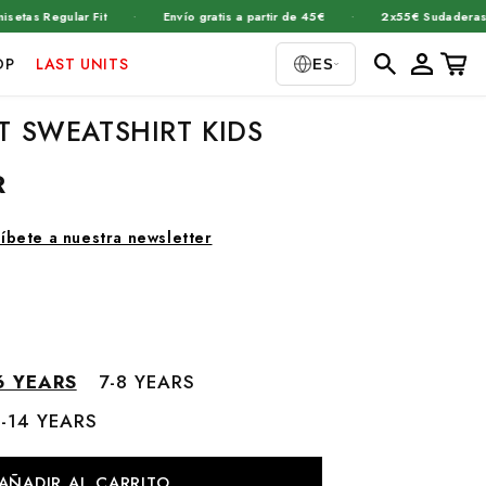
·
·
·
 Regular Fit
Envío gratis a partir de 45€
2x55€ Sudaderas
Iniciar
Carrito
OP
LAST UNITS
ES
sesión
T SWEATSHIRT KIDS
R
ríbete a nuestra newsletter
6 YEARS
7-8 YEARS
2-14 YEARS
AÑADIR AL CARRITO