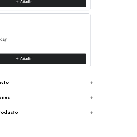
Añadir
 day
The Funguys
xs / White
€17,99
Añadir
ucto
ones
producto