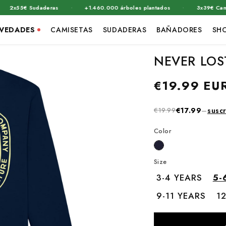
·
·
55€ Sudaderas
+1.460.000 árboles plantados
3x39€ Camisetas
VEDADES
CAMISETAS
SUDADERAS
BAÑADORES
SH
NEVER LOS
Precio
€19.99 EU
habitual
€19.99
€17.99
–
susc
Color
Size
3-4 YEARS
5-
9-11 YEARS
1