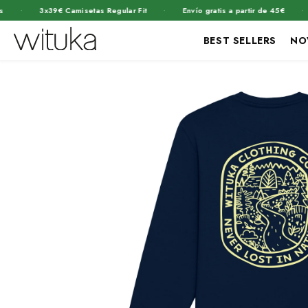
·
·
·
3x39€ Camisetas Regular Fit
Envío gratis a partir de 45€
2x
BEST SELLERS
NO
Ir
Ir
directamente
directamente
Abrir
a la
al contenido
elemento
información
del producto
multimedia
1
en
una
ventana
modal