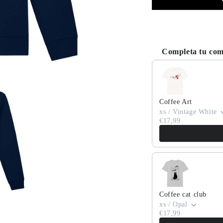
Completa tu co
Use the Previous and
Coffee Art
xs / Vintage White
€17,99
Coffee cat club
xs / Opal
€17,99