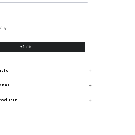
 day
The Funguys
xs / White
€17,99
Añadir
ucto
ones
producto