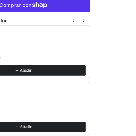
mbo
 Next buttons to navigate through product recommendations, or sc
Respect The Locals
xs / White
€17,99
Añadir
Good for the Soul
l / Lava Grey
€17,99
Añadir