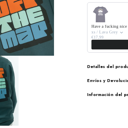
edia
Have a fucking nice
xs / Lava Grey
a
€17,99
Detalles del prod
Envíos y Devoluci
Información del 