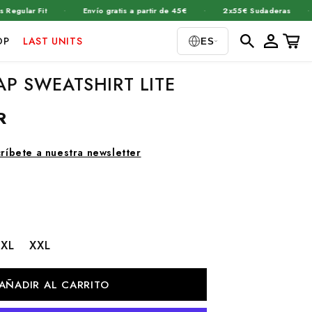
·
·
·
ar Fit
Envío gratis a partir de 45€
2x55€ Sudaderas
+1
Iniciar
Carrito
OP
LAST UNITS
ES
sesión
AP SWEATSHIRT LITE
R
ríbete a nuestra newsletter
XL
XXL
AÑADIR AL CARRITO