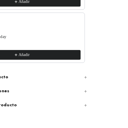
Añadir
 day
The Funguys
xs / White
€17,99
Añadir
ucto
ones
producto