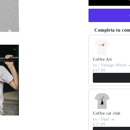
Completa tu co
Use the Previous and
Coffee Art
xs / Vintage White
€17,99
Coffee cat club
xs / Opal
€17,99