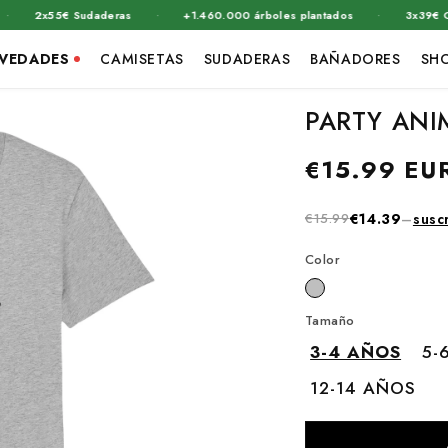
·
·
2x55€ Sudaderas
+1.460.000 árboles plantados
3x39€ Camiset
VEDADES
CAMISETAS
SUDADERAS
BAÑADORES
SH
PARTY ANI
Precio
€15.99 EU
habitual
€15.99
€14.39
–
susc
Color
Tamaño
3-4 AÑOS
5-
12-14 AÑOS