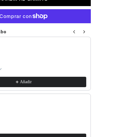
mbo
 Next buttons to navigate through product recommendations, or sc
Respect The Locals
xs / White
€17,99
Añadir
Good for the Soul
l / Lava Grey
€17,99