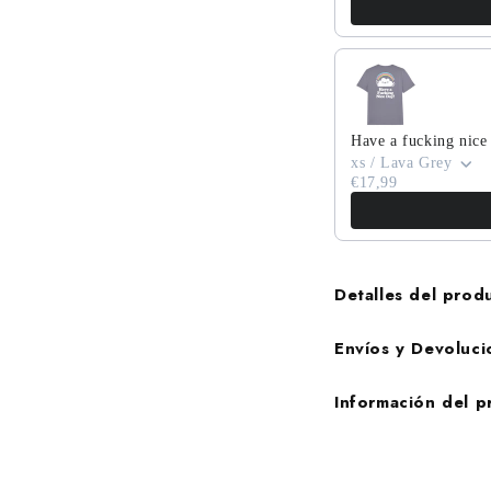
Have a fucking nice
xs / Lava Grey
€17,99
Detalles del prod
Envíos y Devoluci
Información del 