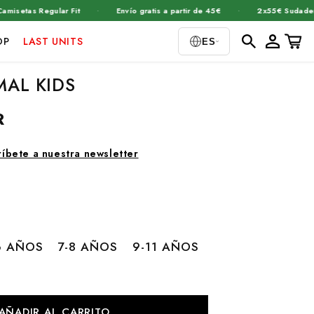
·
·
as Regular Fit
Envío gratis a partir de 45€
2x55€ Sudaderas
Iniciar
Carrito
OP
LAST UNITS
ES
sesión
MAL KIDS
R
ríbete a nuestra newsletter
6 AÑOS
7-8 AÑOS
9-11 AÑOS
AÑADIR AL CARRITO