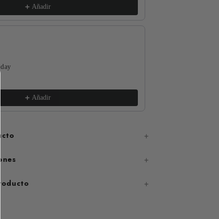
Añadir
 day
The Funguys
xs / White
€17,99
Añadir
ucto
ones
producto