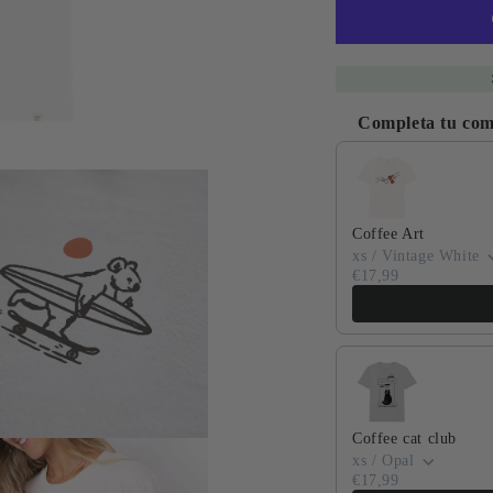
Completa tu co
Use the Previous and
to
Coffee Art
edia
xs / Vintage White
€17,99
a
Coffee cat club
xs / Opal
to
€17,99