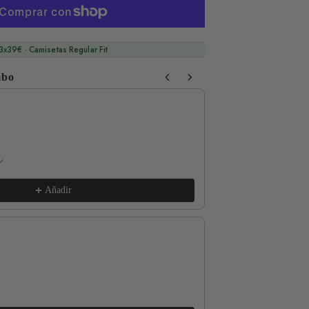
3x39€ · Camisetas Regular Fit
mbo
 Next buttons to navigate through product recommendations, or sc
Respect The Locals
xs / White
€17,99
Añadir
Good for the Soul
l / Lava Grey
€17,99