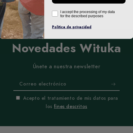
I accept the processing of my data
for the described purposes
Politica de privacidad
Novedades Wituka
Únete a nuestra newsletter
Correo electrónico
Acepto el tratamiento de mis datos para
los
fines descritos