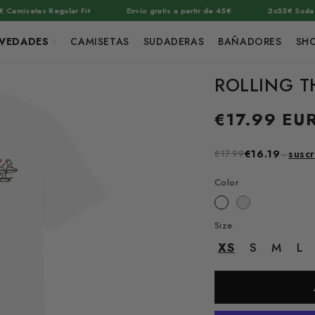
·
·
etas Regular Fit
Envío gratis a partir de 45€
2x55€ Sudaderas
VEDADES
CAMISETAS
SUDADERAS
BAÑADORES
SH
ROLLING 
Precio
€17.99 EU
habitual
€17.99
€16.19
–
suscr
Color
Size
XS
S
M
L