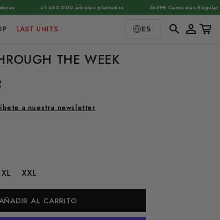
·
·
+1.460.000 árboles plantados
3x39€ Camisetas Regular Fit
Iniciar
Carrito
OP
LAST UNITS
ES
sesión
THROUGH THE WEEK
R
íbete a nuestra newsletter
XL
XXL
AÑADIR AL CARRITO