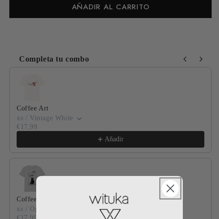
AÑADIR AL CARRITO
Completa tu combo
Use the Previous and Next buttons to navigate through product
Coffee Art
xs / Vintage White
€17,99
Añadir
Coffee cat club
xs / Opal
€17,99