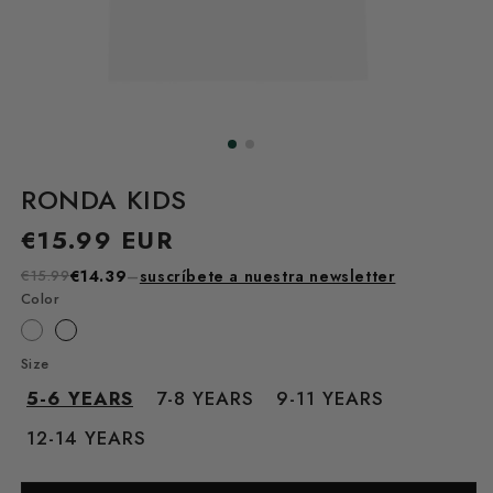
RONDA KIDS
Precio
€15.99 EUR
habitual
€15.99
€14.39
–
suscríbete a nuestra newsletter
Color
Size
5-6 YEARS
7-8 YEARS
9-11 YEARS
12-14 YEARS