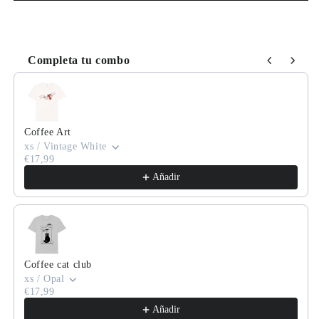
Completa tu combo
Use the Previous and Next buttons to navigate through product
Coffee Art
xs / Vintage White
€17,99
Añadir
Coffee cat club
xs / Opal
€17,99
Añadir