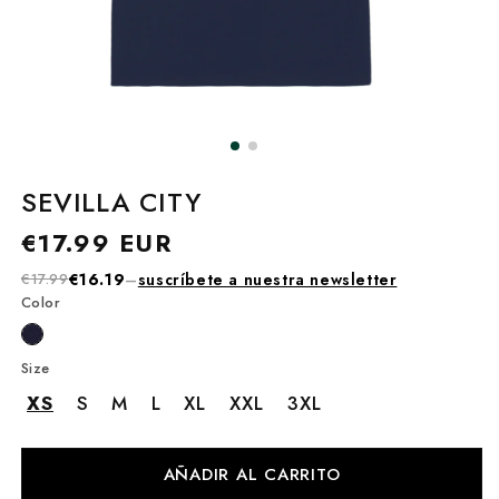
SEVILLA CITY
Precio
€17.99 EUR
habitual
€17.99
€16.19
–
suscríbete a nuestra newsletter
Color
Size
XS
S
M
L
XL
XXL
3XL
AÑADIR AL CARRITO