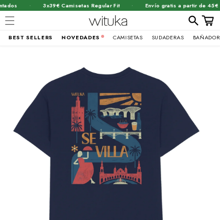
·
·
ados
3x39€ Camisetas Regular Fit
Envío gratis a partir de 45€
Carrit
BEST SELLERS
NOVEDADES
CAMISETAS
SUDADERAS
BAÑADOR
Ir
brir
directamente
al contenido
lemento
ultimedia
n
na
entana
odal