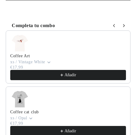
Completa tu combo
Use the Previous and Next buttons to navigate through product
Coffee Art
xs / Vintage White
€17,99
Añadir
Coffee cat club
xs / Opal
€17,99
Añadir