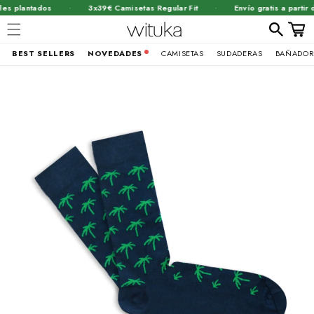
·
·
 plantados
3x39€ Camisetas Regular Fit
Envío gratis a partir d
Carrit
BEST SELLERS
NOVEDADES
CAMISETAS
SUDADERAS
BAÑADOR
Ir
brir
directamente
al contenido
lemento
ultimedia
n
na
entana
odal