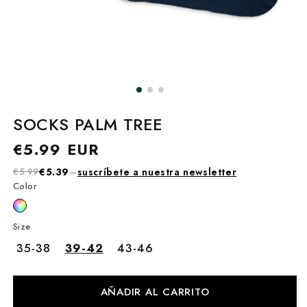
SOCKS PALM TREE
Precio
€5.99 EUR
habitual
€5.99
€5.39
–
suscríbete a nuestra newsletter
Color
Size
35-38
39-42
43-46
AÑADIR AL CARRITO