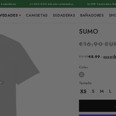
·
·
deras
+1.460.000 árboles plantados
3x39€ Camisetas Regular 
VEDADES
CAMISETAS
SUDADERAS
BAÑADORES
SH
SUMO
Precio
€16.90 EU
habitual
€9.99
€8.99
–
suscrí
Color
Tamaño
XS
S
M
L