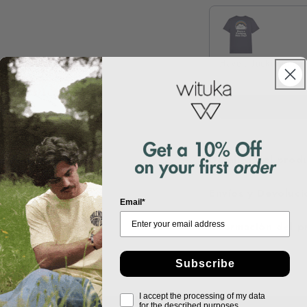
Have a fucking nice
xs / Lava Grey
€17,99
Detalles del prod
Envíos y Devoluci
Email*
Información del 
Subscribe
I accept the processing of my data
for the described purposes