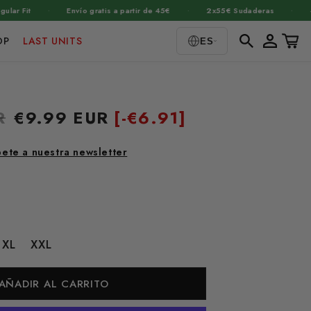
·
·
·
Fit
Envío gratis a partir de 45€
2x55€ Sudaderas
+1.46
Iniciar
Carrito
OP
LAST UNITS
ES
sesión
R
Precio
€9.99 EUR
[-
€6.91]
de
oferta
bete a nuestra newsletter
XL
XXL
AÑADIR AL CARRITO