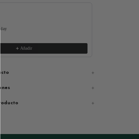
 day
The Funguys
xs / White
€17,99
Añadir
ucto
ones
producto