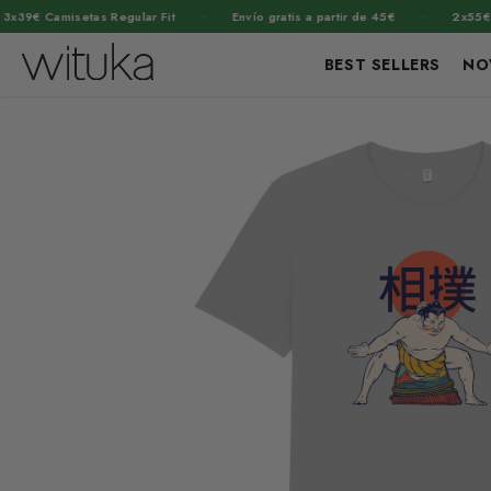
·
·
 Camisetas Regular Fit
Envío gratis a partir de 45€
2x55€ Suda
BEST SELLERS
NO
Ir
Ir
directamente
directamente
Abrir
a la
al contenido
elemento
información
del producto
multimedia
1
en
una
ventana
modal