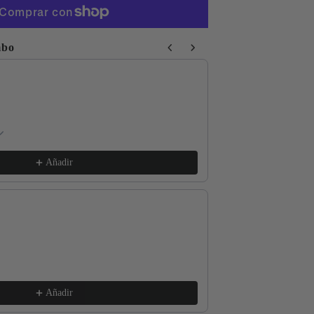
mbo
 Next buttons to navigate through product recommendations, or sc
Respect The Locals
xs / White
€17,99
Añadir
Good for the Soul
l / Lava Grey
€17,99
Añadir