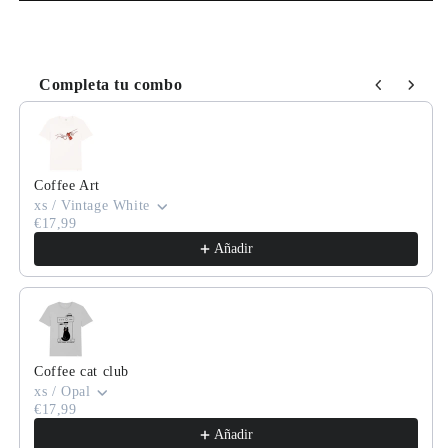
Completa tu combo
Use the Previous and Next buttons to navigate through product
Coffee Art
xs / Vintage White
€17,99
Añadir
Coffee cat club
xs / Opal
€17,99
Añadir