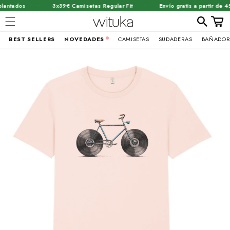
·
·
antados
3x39€ Camisetas Regular Fit
Envío gratis a partir de 45€
Carrit
BEST SELLERS
NOVEDADES
CAMISETAS
SUDADERAS
BAÑADOR
Ir
brir
directamente
al contenido
lemento
ultimedia
n
na
entana
odal