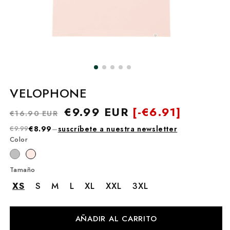
VELOPHONE
Precio
Precio
€9.99 EUR
[-
€6.91]
€16.90 EUR
habitual
de
€9.99
€8.99
–
suscríbete a nuestra newsletter
oferta
Color
Tamaño
XS
S
M
L
XL
XXL
3XL
AÑADIR AL CARRITO