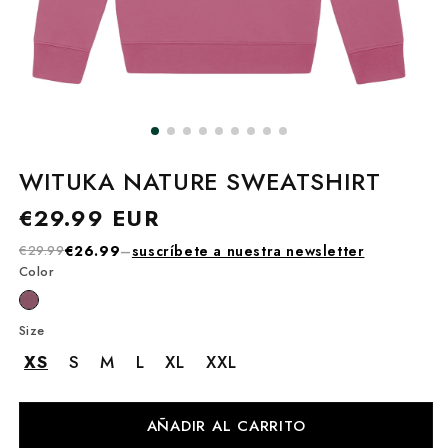
WITUKA NATURE SWEATSHIRT
Precio
€29.99 EUR
habitual
€29.99
€26.99
–
suscríbete a nuestra newsletter
Color
Size
XS
S
M
L
XL
XXL
AÑADIR AL CARRITO