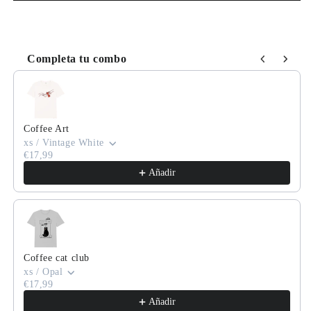
Completa tu combo
Use the Previous and Next buttons to navigate through product
Coffee Art
xs / Vintage White
€17,99
Añadir
Coffee cat club
xs / Opal
€17,99
Añadir