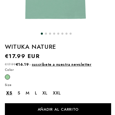
WITUKA NATURE
Precio
€17.99 EUR
habitual
€17.99
€16.19
–
suscríbete a nuestra newsletter
Color
Size
XS
S
M
L
XL
XXL
AÑADIR AL CARRITO