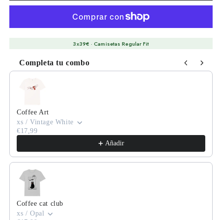
3x39€ · Camisetas Regular Fit
Completa tu combo
Use the Previous and Next buttons to navigate through product
Coffee Art
xs / Vintage White
€17,99
Añadir
Coffee cat club
xs / Opal